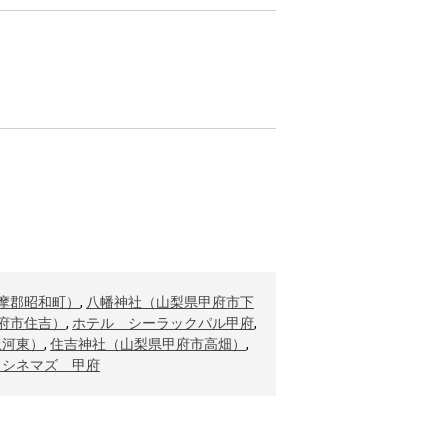
摩郡昭和町）
,
八幡神社（山梨県甲府市下
府市住吉）
,
ホテル シーラックパル甲府
,
上河東）
,
住吉神社（山梨県甲府市高畑）
,
Ｏシネマズ 甲府