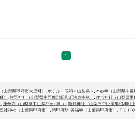
1
（山梨県甲府市大里町）
,
ホテル 昭和＜山梨県＞
,
本妙寺（山梨県中巨
町）
,
熊野神社（山梨県中巨摩郡昭和町河東中島）
,
住吉神社（山梨県甲
）
,
蓮華寺（山梨県中巨摩郡昭和町）
,
熊野神社（山梨県中巨摩郡昭和町
五社神社（山梨県甲府市）
,
南甲府駅
,
善福寺（山梨県甲府市）
,
ＴＯＨ