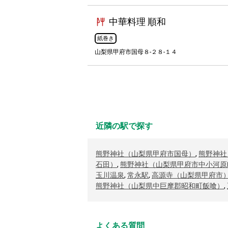
中華料理 順和
紙巻き
山梨県甲府市国母８-２８-１４
近隣の駅で探す
熊野神社（山梨県甲府市国母）
,
熊野神社
石田）
,
熊野神社（山梨県甲府市中小河原
玉川温泉
,
常永駅
,
高源寺（山梨県甲府市
熊野神社（山梨県中巨摩郡昭和町飯喰）
,
よくある質問