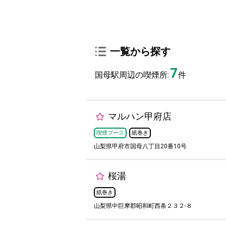
一覧から探す
7
国母駅周辺の喫煙所:
件
マルハン甲府店
喫煙ブース
紙巻き
山梨県甲府市国母八丁目20番10号
桜湯
紙巻き
山梨県中巨摩郡昭和町西条２３２-８