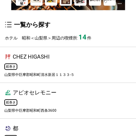
一覧から探す
14
ホテル 昭和＜山梨県＞周辺の喫煙所:
件
CHEZ HIGASHI
紙巻き
山梨県中巨摩郡昭和町清水新居１１３３-５
アピオセレモニー
紙巻き
山梨県中巨摩郡昭和町西条3600
都