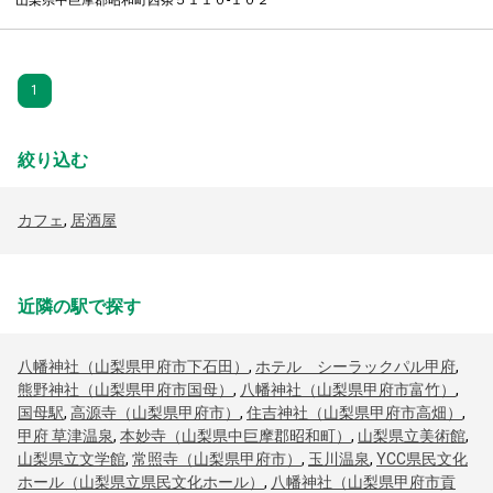
山梨県中巨摩郡昭和町西条５１１０-１０２
1
絞り込む
カフェ
,
居酒屋
近隣の駅で探す
八幡神社（山梨県甲府市下石田）
,
ホテル シーラックパル甲府
,
熊野神社（山梨県甲府市国母）
,
八幡神社（山梨県甲府市富竹）
,
国母駅
,
高源寺（山梨県甲府市）
,
住吉神社（山梨県甲府市高畑）
,
甲府 草津温泉
,
本妙寺（山梨県中巨摩郡昭和町）
,
山梨県立美術館
,
山梨県立文学館
,
常照寺（山梨県甲府市）
,
玉川温泉
,
YCC県民文化
ホール（山梨県立県民文化ホール）
,
八幡神社（山梨県甲府市貢