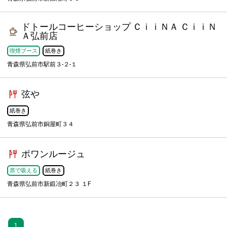
ドトールコーヒーショップ ＣｉｉＮＡ ＣｉｉＮ
Ａ弘前店
喫煙ブース
紙巻き
青森県弘前市駅前３-２-１
弦や
紙巻き
青森県弘前市銅屋町３４
ポワンルージュ
席で吸える
紙巻き
青森県弘前市新鍛冶町２３ １F
1