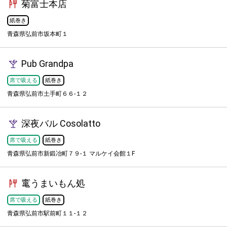
菊富士本店
紙巻き
青森県弘前市坂本町１
Pub Grandpa
席で吸える
紙巻き
青森県弘前市土手町６６-１２
深夜バル Cosolatto
席で吸える
紙巻き
青森県弘前市新鍛冶町７９-１ マルケイ会館１F
竃うまいもん処
席で吸える
紙巻き
青森県弘前市駅前町１１-１２