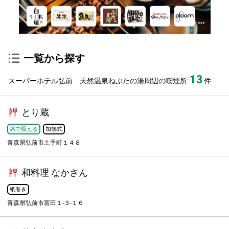
一覧から探す
13
スーパーホテル弘前 天然温泉ねぷたの湯周辺の喫煙所:
件
とり蔵
席で吸える
加熱式
青森県弘前市土手町１４８
和料理 なかさん
紙巻き
青森県弘前市富田１-３-１６