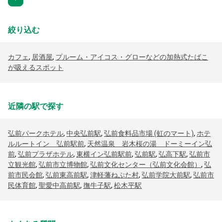
絞り込む
カフェ
,
居酒屋
,
プルーム・アイコス・グローなどの加熱式たばこ
が吸えるスポット
近隣の駅で探す
弘前パークホテル
,
中央弘前駅
,
弘前食料品市場 (虹のマート)
,
ホテ
ルルートイン 弘前駅前
,
天然温泉 岩木桜の湯 ドーミーイン弘
前
,
弘前プラザホテル
,
東横イン弘前駅前
,
弘前駅
,
弘高下駅
,
弘前市
立観光館
,
弘前市立博物館
,
弘前文化センター（弘前文化会館）
,
弘
前市民会館
,
弘前東高前駅
,
津軽藩ねぷた村
,
弘前学院大前駅
,
弘前市
民体育館
,
聖愛中高前駅
,
撫牛子駅
,
松木平駅