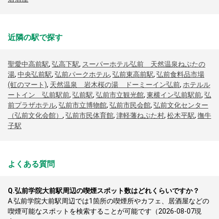
近隣の駅で探す
聖愛中高前駅
,
弘高下駅
,
スーパーホテル弘前 天然温泉ねぷたの
湯
,
中央弘前駅
,
弘前パークホテル
,
弘前東高前駅
,
弘前食料品市場
(虹のマート)
,
天然温泉 岩木桜の湯 ドーミーイン弘前
,
ホテルル
ートイン 弘前駅前
,
弘前駅
,
弘前市立観光館
,
東横イン弘前駅前
,
弘
前プラザホテル
,
弘前市立博物館
,
弘前市民会館
,
弘前文化センター
（弘前文化会館）
,
弘前市民体育館
,
津軽藩ねぷた村
,
松木平駅
,
撫牛
子駅
よくある質問
Q.
弘前学院大前駅周辺の喫煙スポット数はどれくらいですか？
A.
弘前学院大前駅周辺では1箇所の喫煙所やカフェ、居酒屋などの
喫煙可能なスポットを検索することが可能です（2026-08-07現