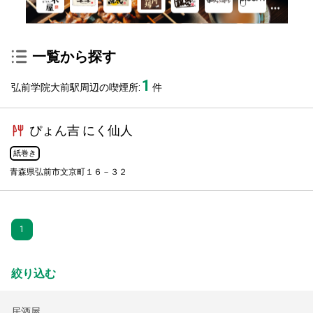
一覧から探す
1
弘前学院大前駅周辺の喫煙所:
件
ぴょん吉 にく仙人
紙巻き
青森県弘前市文京町１６－３２
1
絞り込む
居酒屋