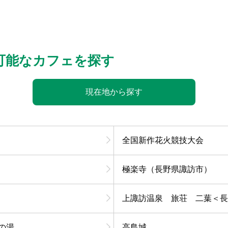
可能なカフェを探す
現在地から探す
全国新作花火競技大会
極楽寺（長野県諏訪市）
上諏訪温泉 旅荘 二葉＜長
の湯
高島城