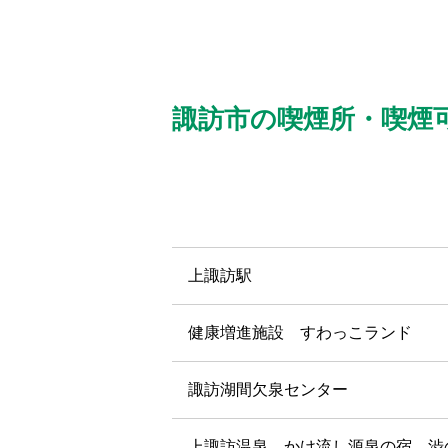
諏訪市の喫煙所・喫煙
上諏訪駅
健康増進施設 すわっこランド
諏訪湖間欠泉センター
上諏訪温泉 かけ流し源泉の宿 渋