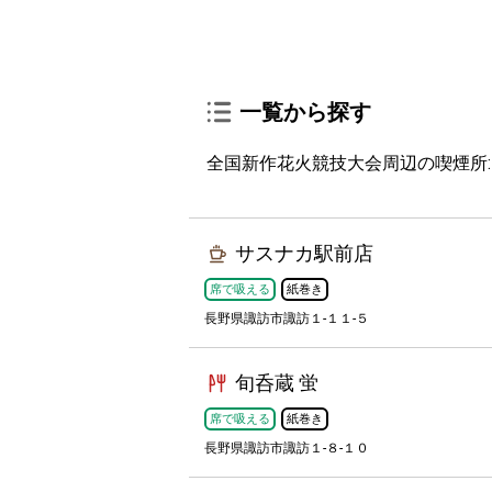
一覧から探す
全国新作花火競技大会周辺の喫煙所:
サスナカ駅前店
席で吸える
紙巻き
長野県諏訪市諏訪１-１１-５
旬呑蔵 蛍
席で吸える
紙巻き
長野県諏訪市諏訪１-８-１０