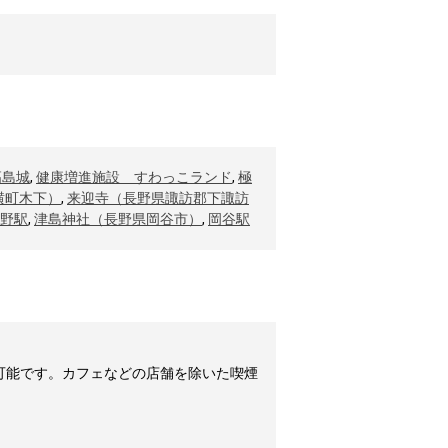
高島城
,
健康増進施設 すわっこランド
,
極
横町木下）
,
来迎寺（長野県諏訪郡下諏訪
野駅
,
津島神社（長野県岡谷市）
,
岡谷駅
可能です。カフェなどの店舗を除いた喫煙