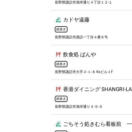
長野県諏訪市湖岸通り４丁目１２-１
カドヤ遠藤
紙巻き
長野県諏訪市諏訪一丁目４番６号
飲食処 ばんや
紙巻き
長野県諏訪市大手２-１-８ Ksビル１F
香港ダイニング SHANGRI-LA
紙巻き
長野県諏訪市湖岸通り４-９-９
ごちそう処きむら看板前 一