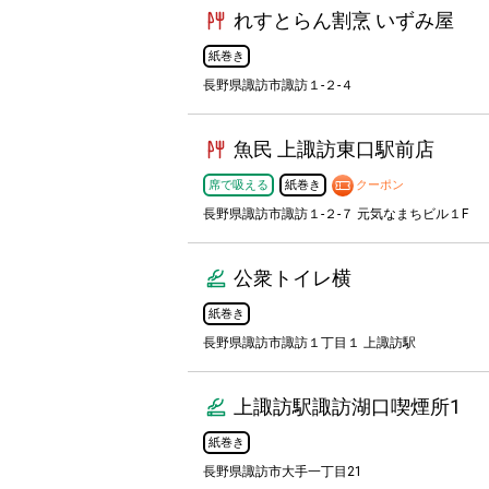
れすとらん割烹 いずみ屋
紙巻き
長野県諏訪市諏訪１-２-４
魚民 上諏訪東口駅前店
席で吸える
紙巻き
クーポン
長野県諏訪市諏訪１-２-７ 元気なまちビル１F
公衆トイレ横
紙巻き
長野県諏訪市諏訪１丁目１ 上諏訪駅
上諏訪駅諏訪湖口喫煙所1
紙巻き
長野県諏訪市大手一丁目21