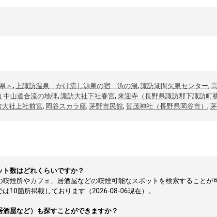
県＞
,
上諏訪温泉 かけ流し源泉の宿 渋の湯
,
諏訪湖間欠泉センター
,
道 中山道合流の地碑
,
諏訪大社下社春宮
,
来迎寺（長野県諏訪郡下諏訪町
訪大社上社前宮
,
岡谷スカラ座
,
茅野市民館
,
賀茂神社（長野県岡谷市）
,
茅
ット数はどれくらいですか？
所の喫煙所やカフェ、居酒屋などの喫煙可能なスポットを検索することが
0箇所掲載しております（2026-08-06現在）。
居酒屋など）も探すことができますか？