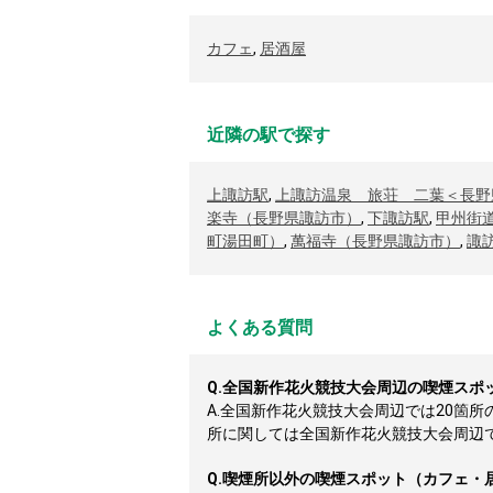
カフェ
,
居酒屋
近隣の駅で探す
上諏訪駅
,
上諏訪温泉 旅荘 二葉＜長野
楽寺（長野県諏訪市）
,
下諏訪駅
,
甲州街
町湯田町）
,
萬福寺（長野県諏訪市）
,
諏
よくある質問
Q.
全国新作花火競技大会周辺の喫煙スポ
A.
全国新作花火競技大会周辺では20箇
所に関しては全国新作花火競技大会周辺では1
Q.
喫煙所以外の喫煙スポット（カフェ・