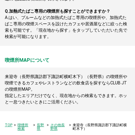
Q.
加熱式たばこ専用の喫煙所も探すことができますか？
A.
はい、プルームなどの加熱式たばこ専用の喫煙所や、加熱式た
ばこ専用の喫煙スペースを設けたカフェや居酒屋などに絞った検
索も可能です。「現在地から探す」をタップしていただいた先で
検索が可能になります。
喫煙所MAPについて
来迎寺（長野県諏訪郡下諏訪町横町木下）（長野県）の喫煙所や
喫煙できるカフェやレストランなどの飲食店を探すならCLUB JT
の喫煙所MAP。
指定したエリアだけでなく、現在地からの検索もできます。ホッ
と一息つきたいときにご活用ください。
TOP
喫煙所
長野
その他長
来迎寺（長野県諏訪郡下諏訪町横
検索
県
野県
町木下）