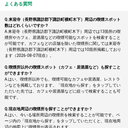
よくある質問
Q.
来迎寺（長野県諏訪郡下諏訪町横町木下）周辺の喫煙スポット
数はどれくらいですか？
A.
来迎寺（長野県諏訪郡下諏訪町横町木下）周辺では13箇所の喫
煙所やカフェ、居酒屋などの喫煙可能なスポットを検索すること
が可能です。カフェなどの店舗を除いた喫煙所に関しては来迎寺
（長野県諏訪郡下諏訪町横町木下）周辺では10箇所掲載しており
ます（2026-08-07現在）。
Q.
喫煙所以外の喫煙スポット（カフェ・居酒屋など）も探すこと
ができますか？
A.
はい、喫煙所以外でも、喫煙可能なカフェや居酒屋、レストラ
ンなどを掲載しております。「現在地から探す」をタップしてい
ただいた先では、カフェや居酒屋などに絞って検索することも可
能です。
Q.
現在地周辺の喫煙所を探すことができますか？
A.
はい、今いる場所周辺の喫煙所を検索することが可能です。ペ
ージ内の「現在地から探す」をタップしていただくと、現在地周
辺の地図上に喫煙所が表示されます。