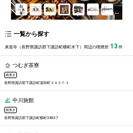
一覧から探す
13
来迎寺（長野県諏訪郡下諏訪町横町木下）周辺の喫煙所:
件
つむぎ茶寮
紙巻き
長野県諏訪郡下諏訪町湯田町３４３７-１
中川旅館
紙巻き
長野県諏訪郡下諏訪町横町3483-7