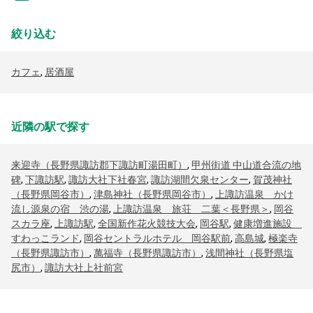
絞り込む
カフェ
,
居酒屋
近隣の駅で探す
来迎寺（長野県諏訪郡下諏訪町湯田町）
,
甲州街道 中山道合流の地
碑
,
下諏訪駅
,
諏訪大社下社春宮
,
諏訪湖間欠泉センター
,
賀茂神社
（長野県岡谷市）
,
津島神社（長野県岡谷市）
,
上諏訪温泉 かけ
流し源泉の宿 渋の湯
,
上諏訪温泉 旅荘 二葉＜長野県＞
,
岡谷
スカラ座
,
上諏訪駅
,
全国新作花火競技大会
,
岡谷駅
,
健康増進施設
すわっこランド
,
岡谷セントラルホテル 岡谷駅前
,
高島城
,
極楽寺
（長野県諏訪市）
,
萬福寺（長野県諏訪市）
,
浅間神社（長野県塩
尻市）
,
諏訪大社上社前宮