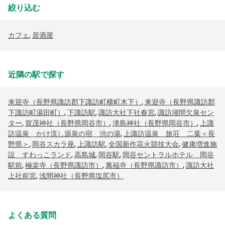
絞り込む
カフェ
,
居酒屋
近隣の駅で探す
来迎寺（長野県諏訪郡下諏訪町横町木下）
,
来迎寺（長野県諏訪郡
下諏訪町湯田町）
,
下諏訪駅
,
諏訪大社下社春宮
,
諏訪湖間欠泉セン
ター
,
賀茂神社（長野県岡谷市）
,
津島神社（長野県岡谷市）
,
上諏
訪温泉 かけ流し源泉の宿 渋の湯
,
上諏訪温泉 旅荘 二葉＜長
野県＞
,
岡谷スカラ座
,
上諏訪駅
,
全国新作花火競技大会
,
健康増進施
設 すわっこランド
,
高島城
,
岡谷駅
,
岡谷セントラルホテル 岡谷
駅前
,
極楽寺（長野県諏訪市）
,
萬福寺（長野県諏訪市）
,
諏訪大社
上社前宮
,
浅間神社（長野県塩尻市）
よくある質問