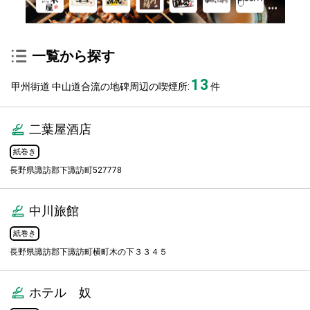
一覧から探す
13
甲州街道 中山道合流の地碑周辺の喫煙所:
件
二葉屋酒店
紙巻き
長野県諏訪郡下諏訪町527778
中川旅館
紙巻き
長野県諏訪郡下諏訪町横町木の下３３４５
ホテル 奴