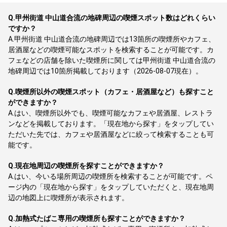
Q.
甲州街道 中山道合流の地碑周辺の喫煙スポット数はどれくらい
ですか？
A.
甲州街道 中山道合流の地碑周辺では13箇所の喫煙所やカフェ、
居酒屋などの喫煙可能なスポットを検索することが可能です。カ
フェなどの店舗を除いた喫煙所に関しては甲州街道 中山道合流の
地碑周辺では10箇所掲載しております（2026-08-07現在）。
Q.
喫煙所以外の喫煙スポット（カフェ・居酒屋など）も探すこと
ができますか？
A.
はい、喫煙所以外でも、喫煙可能なカフェや居酒屋、レストラ
ンなどを掲載しております。「現在地から探す」をタップしてい
ただいた先では、カフェや居酒屋などに絞って検索することも可
能です。
Q.
現在地周辺の喫煙所を探すことができますか？
A.
はい、今いる場所周辺の喫煙所を検索することが可能です。ペ
ージ内の「現在地から探す」をタップしていただくと、現在地周
辺の地図上に喫煙所が表示されます。
Q.
加熱式たばこ専用の喫煙所も探すことができますか？