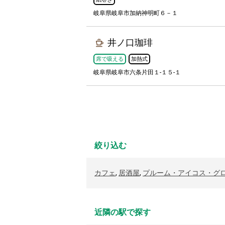
岐阜県岐阜市加納神明町６－１
井ノ口珈琲
席で吸える
加熱式
岐阜県岐阜市六条片田１-１５-１
絞り込む
カフェ
,
居酒屋
,
プルーム・アイコス・グ
近隣の駅で探す