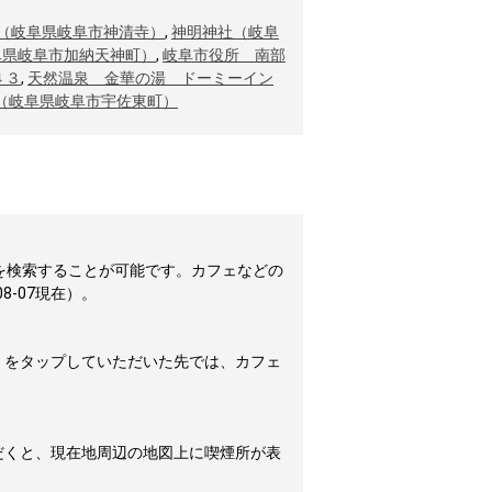
（岐阜県岐阜市神清寺）
,
神明神社（岐阜
阜県岐阜市加納天神町）
,
岐阜市役所 南部
４３
,
天然温泉 金華の湯 ドーミーイン
（岐阜県岐阜市宇佐東町）
を検索することが可能です。カフェなどの
-07現在）。
」をタップしていただいた先では、カフェ
だくと、現在地周辺の地図上に喫煙所が表