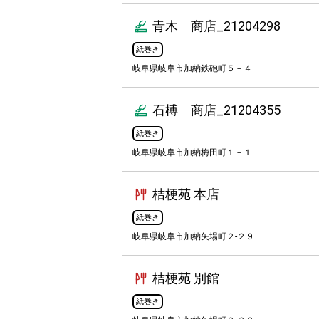
青木 商店_21204298
紙巻き
岐阜県岐阜市加納鉄砲町５－４
石榑 商店_21204355
紙巻き
岐阜県岐阜市加納梅田町１－１
桔梗苑 本店
紙巻き
岐阜県岐阜市加納矢場町２-２９
桔梗苑 別館
紙巻き