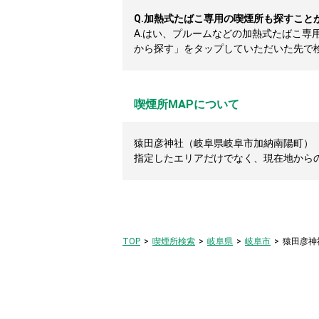
Q.
加熱式たばこ専用の喫煙所も探すこと
A.
はい、プルームなどの加熱式たばこ専
から探す」をタップしていただいた先で
喫煙所MAPについて
猿田彦神社（岐阜県岐阜市加納南陽町）（
指定したエリアだけでなく、現在地から
TOP
喫煙所検索
岐阜県
岐阜市
猿田彦神