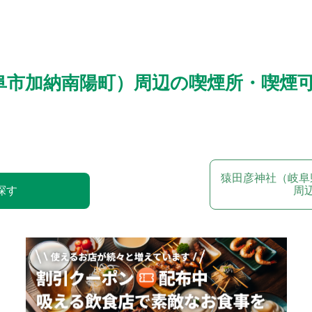
阜市加納南陽町）周辺の喫煙所・喫煙
猿田彦神社（岐阜
探す
周