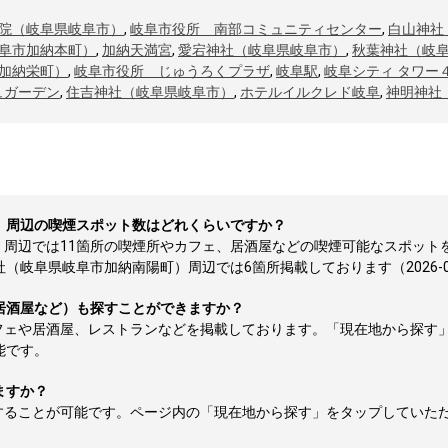
院（岐阜県岐阜市）
,
岐阜市役所 南部コミュニティセンター
,
白山神社
阜市加納本町）
,
加納天満宮
,
愛宕神社（岐阜県岐阜市）
,
秋葉神社（岐
加納栄町）
,
岐阜市役所 じゅうろくプラザ
,
岐阜駅
,
岐阜シティ タワー
ュガーデン
,
住吉神社（岐阜県岐阜市）
,
ホテルイルクレド岐阜
,
神明神社
）周辺の喫煙スポット数はどれくらいですか？
）周辺では11箇所の喫煙所やカフェ、居酒屋などの喫煙可能なスポット
岐阜県岐阜市加納南陽町）周辺では6箇所掲載しております（2026-08
居酒屋など）も探すことができますか？
フェや居酒屋、レストランなどを掲載しております。「現在地から探す
能です。
ますか？
することが可能です。ページ内の「現在地から探す」をタップしていた