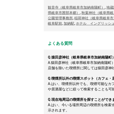
観音寺（岐阜県岐阜市加納南陽町）
,
地蔵
県岐阜市茜部本郷）
,
秋葉神社（岐阜県岐
公園管理事務所
,
稲荷神社（岐阜県岐阜市
岐阜駅前
,
加納駅
,
ホテル イングリッシ
よくある質問
Q.
猿田彦神社（岐阜県岐阜市加納南陽町
A.
猿田彦神社（岐阜県岐阜市加納南陽町
店舗を除いた喫煙所に関しては猿田彦神社（
Q.
喫煙所以外の喫煙スポット（カフェ・
A.
はい、喫煙所以外でも、喫煙可能なカ
や居酒屋などに絞って検索することも可
Q.
現在地周辺の喫煙所を探すことができ
A.
はい、今いる場所周辺の喫煙所を検索
示されます。