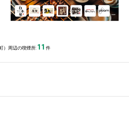
11
町）周辺の喫煙所:
件