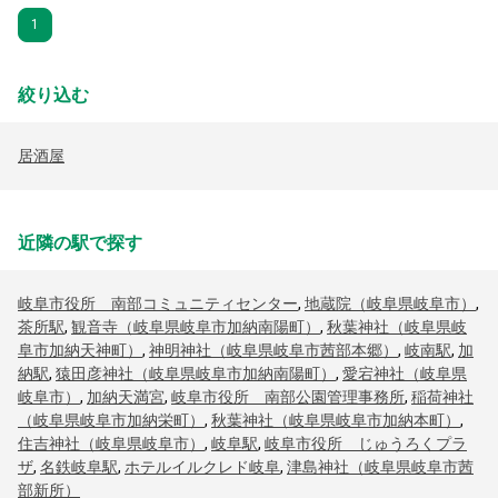
1
絞り込む
居酒屋
近隣の駅で探す
岐阜市役所 南部コミュニティセンター
,
地蔵院（岐阜県岐阜市）
,
茶所駅
,
観音寺（岐阜県岐阜市加納南陽町）
,
秋葉神社（岐阜県岐
阜市加納天神町）
,
神明神社（岐阜県岐阜市茜部本郷）
,
岐南駅
,
加
納駅
,
猿田彦神社（岐阜県岐阜市加納南陽町）
,
愛宕神社（岐阜県
岐阜市）
,
加納天満宮
,
岐阜市役所 南部公園管理事務所
,
稲荷神社
（岐阜県岐阜市加納栄町）
,
秋葉神社（岐阜県岐阜市加納本町）
,
住吉神社（岐阜県岐阜市）
,
岐阜駅
,
岐阜市役所 じゅうろくプラ
ザ
,
名鉄岐阜駅
,
ホテルイルクレド岐阜
,
津島神社（岐阜県岐阜市茜
部新所）