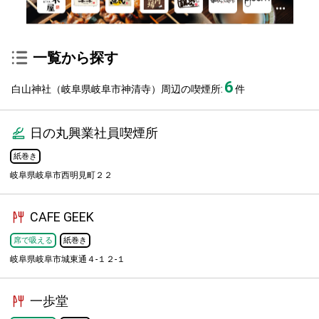
一覧から探す
6
白山神社（岐阜県岐阜市神清寺）周辺の喫煙所:
件
日の丸興業社員喫煙所
紙巻き
岐阜県岐阜市西明見町２２
CAFE GEEK
席で吸える
紙巻き
岐阜県岐阜市城東通４-１２-１
一歩堂