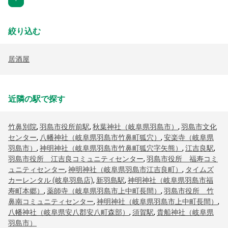
絞り込む
居酒屋
近隣の駅で探す
竹鼻別院
,
羽島市役所前駅
,
秋葉神社（岐阜県羽島市）
,
羽島市文化
センター
,
八幡神社（岐阜県羽島市竹鼻町狐穴）
,
安楽寺（岐阜県
羽島市）
,
神明神社（岐阜県羽島市竹鼻町狐穴字矢熊）
,
江吉良駅
,
羽島市役所 江吉良コミュニティセンター
,
羽島市役所 福寿コミ
ュニティセンター
,
神明神社（岐阜県羽島市江吉良町）
,
タイムズ
カーレンタル (岐阜羽島店)
,
新羽島駅
,
神明神社（岐阜県羽島市福
寿町本郷）
,
薬師寺（岐阜県羽島市上中町長間）
,
羽島市役所 竹
鼻南コミュニティセンター
,
神明神社（岐阜県羽島市上中町長間）
,
八幡神社（岐阜県安八郡安八町森部）
,
須賀駅
,
貴船神社（岐阜県
羽島市）