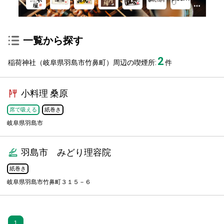
一覧から探す
2
稲荷神社（岐阜県羽島市竹鼻町）周辺の喫煙所:
件
小料理 桑原
席で吸える
紙巻き
岐阜県羽島市
羽島市 みどり理容院
紙巻き
岐阜県羽島市竹鼻町３１５－６
1