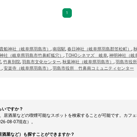
1
貴船神社（岐阜県羽島市）
,
南宿駅
,
春日神社（岐阜県羽島郡笠松町）
,
神社（岐阜県羽島市竹鼻町狐穴）
,
TOHOシネマズ 岐阜
,
神明神社（岐
駅
,
竹鼻別院
,
羽島市文化センター
,
秋葉神社（岐阜県羽島市）
,
羽島市役所
）
,
安楽寺（岐阜県羽島市）
,
羽島市役所 竹鼻南コミュニティセンター
らいですか？
ェ、居酒屋などの喫煙可能なスポットを検索することが可能です。カフェ
-08-07現在）。
居酒屋など）も探すことができますか？