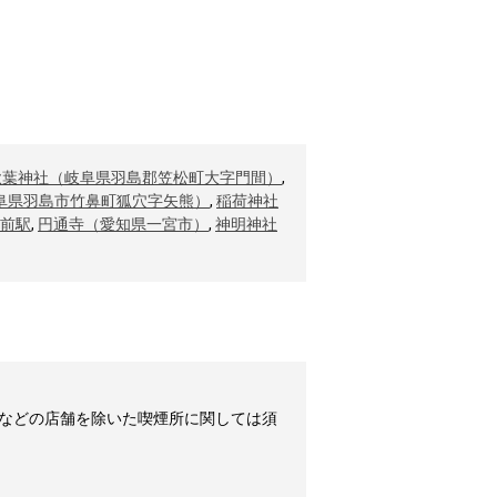
秋葉神社（岐阜県羽島郡笠松町大字門間）
,
阜県羽島市竹鼻町狐穴字矢熊）
,
稲荷神社
前駅
,
円通寺（愛知県一宮市）
,
神明神社
などの店舗を除いた喫煙所に関しては須