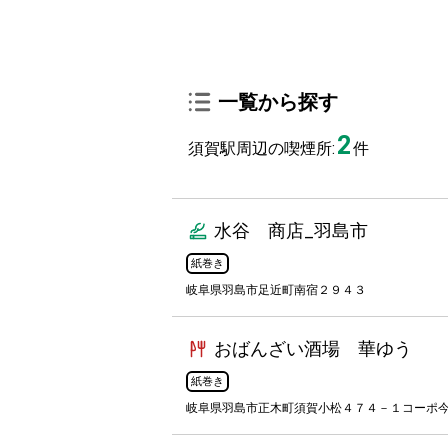
一覧から探す
2
須賀駅周辺の喫煙所:
件
水谷 商店_羽島市
紙巻き
岐阜県羽島市足近町南宿２９４３
おばんざい酒場 華ゆう
紙巻き
岐阜県羽島市正木町須賀小松４７４－１コーポ