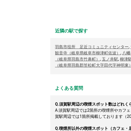
近隣の駅で探す
羽島市役所 足近コミュニティセンター
,
観音寺（岐阜県岐阜市柳津町佐波）
,
八幡
（岐阜県羽島市竹鼻町）
,
玉ノ井駅
,
柳津
（岐阜県羽島郡笠松町大字田代字神明東
よくある質問
Q.
須賀駅周辺の喫煙スポット数はどれく
A.
須賀駅周辺では2箇所の喫煙所やカフ
賀駅周辺では1箇所掲載しております（2026
Q.
喫煙所以外の喫煙スポット（カフェ・