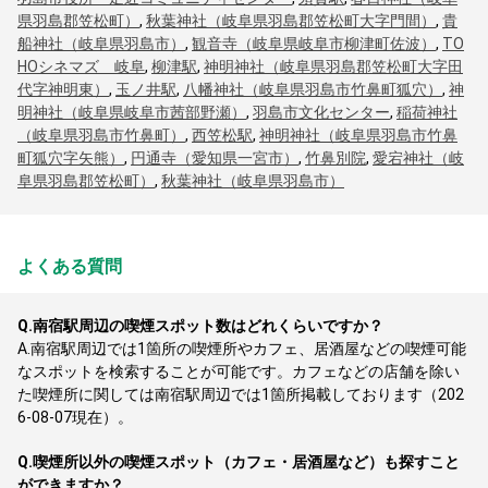
県羽島郡笠松町）
,
秋葉神社（岐阜県羽島郡笠松町大字門間）
,
貴
船神社（岐阜県羽島市）
,
観音寺（岐阜県岐阜市柳津町佐波）
,
TO
HOシネマズ 岐阜
,
柳津駅
,
神明神社（岐阜県羽島郡笠松町大字田
代字神明東）
,
玉ノ井駅
,
八幡神社（岐阜県羽島市竹鼻町狐穴）
,
神
明神社（岐阜県岐阜市茜部野瀬）
,
羽島市文化センター
,
稲荷神社
（岐阜県羽島市竹鼻町）
,
西笠松駅
,
神明神社（岐阜県羽島市竹鼻
町狐穴字矢熊）
,
円通寺（愛知県一宮市）
,
竹鼻別院
,
愛宕神社（岐
阜県羽島郡笠松町）
,
秋葉神社（岐阜県羽島市）
よくある質問
Q.
南宿駅周辺の喫煙スポット数はどれくらいですか？
A.
南宿駅周辺では1箇所の喫煙所やカフェ、居酒屋などの喫煙可能
なスポットを検索することが可能です。カフェなどの店舗を除い
た喫煙所に関しては南宿駅周辺では1箇所掲載しております（202
6-08-07現在）。
Q.
喫煙所以外の喫煙スポット（カフェ・居酒屋など）も探すこと
ができますか？