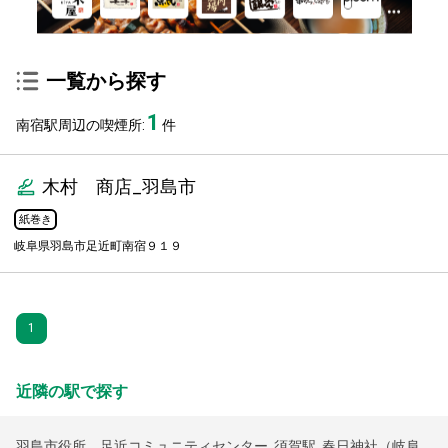
一覧から探す
1
南宿駅周辺の喫煙所:
件
木村 商店_羽島市
紙巻き
岐阜県羽島市足近町南宿９１９
1
近隣の駅で探す
羽島市役所 足近コミュニティセンター
,
須賀駅
,
春日神社（岐阜