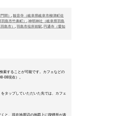
字門間）
,
観音寺（岐阜県岐阜市柳津町佐
県羽島市竹鼻町）
,
神明神社（岐阜県羽島
県羽島市）
,
羽島市役所前駅
,
円通寺（愛知
検索することが可能です。カフェなどの
-08現在）。
」をタップしていただいた先では、カフェ
だくと、現在地周辺の地図上に喫煙所が表