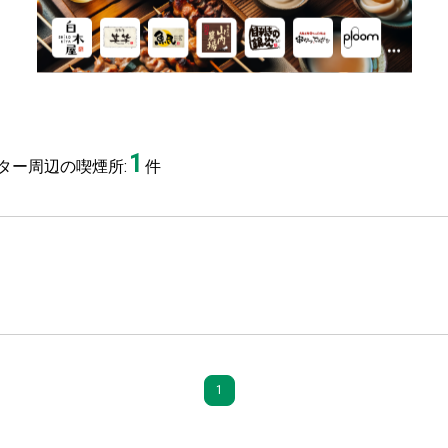
1
ター周辺の喫煙所:
件
1