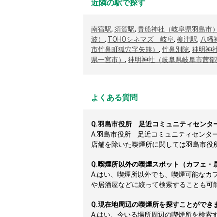
近隣の駅で探す
南宿駅
,
須賀駅
,
貴船神社（岐阜県羽島市
波）
,
TOHOシネマズ 岐阜
,
柳津駅
,
八幡
市竹鼻町狐穴字矢熊）
,
竹鼻別院
,
神明神
県一宮市）
,
神明神社（岐阜県岐阜市茜部
よくある質問
Q.
羽島市役所 足近コミュニティセンタ
A.
羽島市役所 足近コミュニティセンタ
店舗を除いた喫煙所に関しては羽島市役所 
Q.
喫煙所以外の喫煙スポット（カフェ・
A.
はい、喫煙所以外でも、喫煙可能なカ
や居酒屋などに絞って検索することも可
Q.
現在地周辺の喫煙所を探すことができ
A.
はい、今いる場所周辺の喫煙所を検索