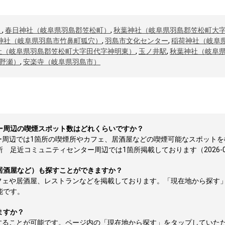
）
,
春日神社（岐阜県羽島郡笠松町）
,
秋葉神社（岐阜県羽島郡笠松町大
神社（岐阜県羽島市竹鼻町狐穴）
,
羽島市文化センター
,
稲荷神社（岐阜
社（岐阜県羽島郡笠松町大字田代字神明東）
,
玉ノ井駅
,
秋葉神社（岐阜
野瀬）
,
安楽寺（岐阜県羽島市）
ー周辺の喫煙スポット数はどれくらいですか？
ー周辺では1箇所の喫煙所やカフェ、居酒屋などの喫煙可能なスポットを
足近コミュニティセンター周辺では1箇所掲載しております（2026-08
居酒屋など）も探すことができますか？
フェや居酒屋、レストランなどを掲載しております。「現在地から探す
能です。
ますか？
することが可能です。ページ内の「現在地から探す」をタップしていた