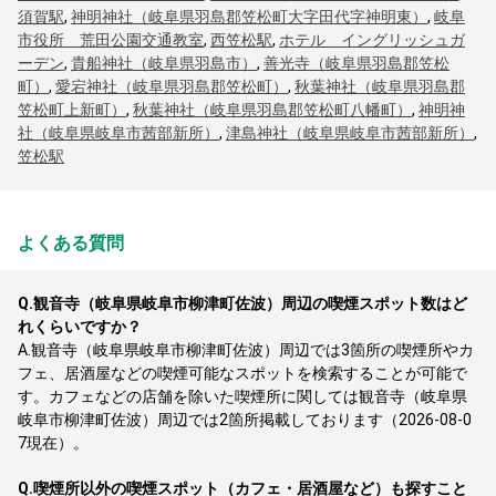
須賀駅
,
神明神社（岐阜県羽島郡笠松町大字田代字神明東）
,
岐阜
市役所 荒田公園交通教室
,
西笠松駅
,
ホテル イングリッシュガ
ーデン
,
貴船神社（岐阜県羽島市）
,
善光寺（岐阜県羽島郡笠松
町）
,
愛宕神社（岐阜県羽島郡笠松町）
,
秋葉神社（岐阜県羽島郡
笠松町上新町）
,
秋葉神社（岐阜県羽島郡笠松町八幡町）
,
神明神
社（岐阜県岐阜市茜部新所）
,
津島神社（岐阜県岐阜市茜部新所）
,
笠松駅
よくある質問
Q.
観音寺（岐阜県岐阜市柳津町佐波）周辺の喫煙スポット数はど
れくらいですか？
A.
観音寺（岐阜県岐阜市柳津町佐波）周辺では3箇所の喫煙所やカ
フェ、居酒屋などの喫煙可能なスポットを検索することが可能で
す。カフェなどの店舗を除いた喫煙所に関しては観音寺（岐阜県
岐阜市柳津町佐波）周辺では2箇所掲載しております（2026-08-0
7現在）。
Q.
喫煙所以外の喫煙スポット（カフェ・居酒屋など）も探すこと