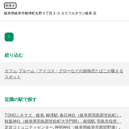
紙巻き
岐阜県岐阜市柳津町丸野３丁目３-３ カラフルタウン岐阜 店
1
絞り込む
カフェ
,
プルーム・アイコス・グローなどの加熱式たばこが吸える
スポット
近隣の駅で探す
TOHOシネマズ 岐阜
,
柳津駅
,
春日神社（岐阜県羽島郡笠松町）
,
秋葉神社（岐阜県羽島郡笠松町大字門間）
,
南宿駅
,
羽島市役所
足近コミュニティセンター
,
神明神社（岐阜県岐阜市茜部野瀬）
,