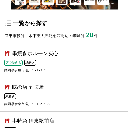
一覧から探す
20
伊東市役所 木下杢太郎記念館周辺の喫煙所:
件
串焼きホルモン炭心
席で吸える
紙巻き
静岡県伊東市湯川１-１-１１
味の店 五味屋
紙巻き
静岡県伊東市湯川１-１２-１８
串特急 伊東駅前店