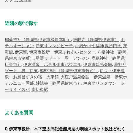
カフェ
,
居酒屋
近隣の駅で探す
稲荷神社（静岡県伊東市松原本町）
,
慈眼寺（静岡県伊東市）
,
ホ
テルオーシャン
,
伊東オレンジビーチ
,
お湯かけ七福神 毘沙門天
,
東
海館
,
伊東駅
,
伊東市役所 伊東ふれあいセンター
,
八幡神社（静岡
県伊東市渚町）
,
星野リゾート 界 アンジン
,
鹿島神社（静岡県
伊東市）
,
伊東温泉 ホテル伊東パウエル
,
伊東市観光会館
,
星野リ
ゾート 界 伊東
,
熊野神社（静岡県伊東市竹台）
,
伊豆・伊東温
泉 お風呂ずきの宿 大東館
,
大江戸温泉物語 伊東温泉 伊東ホ
テルニュー岡部
,
妙法寺（静岡県伊東市）
,
伊東マリンタウン シ
ーサイドスパ
,
南伊東駅
よくある質問
Q.
伊東市役所 木下杢太郎記念館周辺の喫煙スポット数はどれく