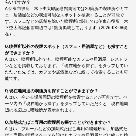
らいですか？
A.
伊東市役所 木下杢太郎記念館周辺では20箇所の喫煙所やカフ
ェ、居酒屋などの喫煙可能なスポットを検索することが可能で
す。カフェなどの店舗を除いた喫煙所に関しては伊東市役所 木
下杢太郎記念館周辺では1箇所掲載しております（2026-08-08現
在）。
Q.
喫煙所以外の喫煙スポット（カフェ・居酒屋など）も探すこと
ができますか？
A.
はい、喫煙所以外でも、喫煙可能なカフェや居酒屋、レストラ
ンなどを掲載しております。「現在地から探す」をタップしてい
ただいた先では、カフェや居酒屋などに絞って検索することも可
能です。
Q.
現在地周辺の喫煙所を探すことができますか？
A.
はい、今いる場所周辺の喫煙所を検索することが可能です。ペ
ージ内の「現在地から探す」をタップしていただくと、現在地周
辺の地図上に喫煙所が表示されます。
Q.
加熱式たばこ専用の喫煙所も探すことができますか？
A.
はい、プルームなどの加熱式たばこ専用の喫煙所や、加熱式た
ばこ専用の喫煙スペースを設けたカフェや居酒屋などに絞った検