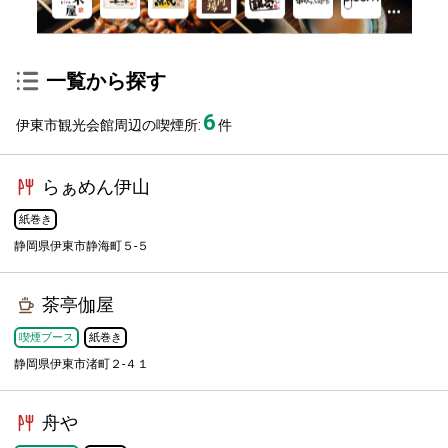
一覧から探す
6
伊東市観光会館周辺の喫煙所:
件
らぁめん伊山
紙巻き
静岡県伊東市静海町５-５
茶亭伽屋
喫煙ブース
紙巻き
静岡県伊東市渚町２-４１
舟や