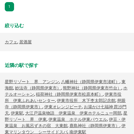
1
絞り込む
カフェ
,
居酒屋
近隣の駅で探す
星野リゾート 界 アンジン
,
八幡神社（静岡県伊東市渚町）
,
東
海館
,
妙法寺（静岡県伊東市）
,
熊野神社（静岡県伊東市竹台）
,
ホ
テルオーシャン
,
稲荷神社（静岡県伊東市松原本町）
,
伊東市役
所 伊東ふれあいセンター
,
伊東市役所 木下杢太郎記念館
,
慈眼
寺（静岡県伊東市）
,
伊東オレンジビーチ
,
お湯かけ七福神 毘沙門
天
,
伊東駅
,
大江戸温泉物語 伊東温泉 伊東ホテルニュー岡部
,
星
野リゾート 界 伊東
,
伊東温泉 ホテル伊東パウエル
,
伊豆・伊
東温泉 お風呂ずきの宿 大東館
,
鹿島神社（静岡県伊東市）
,
伊
東マリンタウン シーサイドスパ
,
南伊東駅