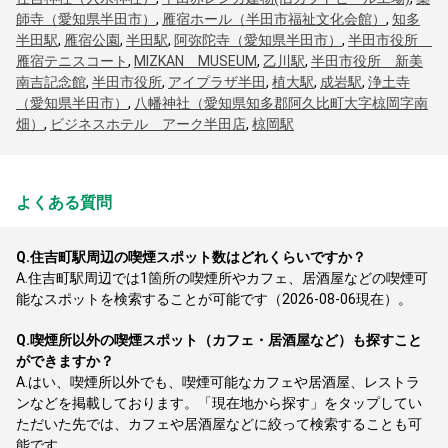
師寺（愛知県半田市）
,
雁宿ホール（半田市福祉文化会館）
,
知多
半田駅
,
雁宿公園
,
半田駅
,
阿弥陀寺（愛知県半田市）
,
半田市役所
雁宿テニスコート
,
MIZKAN MUSEUM
,
乙川駅
,
半田市役所 新美
南吉記念館
,
半田市役所
,
アイプラザ半田
,
植大駅
,
成岩駅
,
浄土寺
（愛知県半田市）
,
八幡神社（愛知県知多郡阿久比町大字椋岡字南
畑）
,
ビジネスホテル アーク半田店
,
椋岡駅
よくある質問
Q.
住吉町駅周辺の喫煙スポット数はどれくらいですか？
A.
住吉町駅周辺では1箇所の喫煙所やカフェ、居酒屋などの喫煙可
能なスポットを検索することが可能です（2026-08-06現在）。
Q.
喫煙所以外の喫煙スポット（カフェ・居酒屋など）も探すこと
ができますか？
A.
はい、喫煙所以外でも、喫煙可能なカフェや居酒屋、レストラ
ンなどを掲載しております。「現在地から探す」をタップしてい
ただいた先では、カフェや居酒屋などに絞って検索することも可
能です。