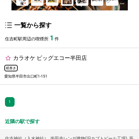
一覧から探す
1
住吉町駅周辺の喫煙所:
件
カラオケ ビッグエコー半田店
紙巻き
愛知県半田市出口町1-151
1
近隣の駅で探す
住吉神社（入水神社）
,
半田赤レンガ建物(旧カブトビール工場)
,
薬