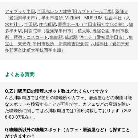
アイプラザ半田
,
半田赤レンガ建物(旧カブトビール工場)
,
薬師寺
（愛知県半田市）
,
半田市役所
,
MIZKAN MUSEUM
,
住吉神社（入
水神社）
,
半田駅
,
住吉町駅
,
雁宿ホール（半田市福祉文化会館）
,
知
多半田駅
,
阿弥陀寺（愛知県半田市）
,
植大駅
,
雁宿公園
,
半田市役
所 雁宿テニスコート
,
亀崎駅
,
成岩駅
,
浄土寺（愛知県半田市）
,
亀
宝山 東光寺
,
半田市役所 新美南吉記念館
,
八幡神社（愛知県知
多郡阿久比町大字椋岡字南畑）
よくある質問
Q.
乙川駅周辺の喫煙スポット数はどれくらいですか？
A.
乙川駅周辺では4箇所の喫煙所やカフェ、居酒屋などの喫煙可能
なスポットを検索することが可能です。カフェなどの店舗を除い
た喫煙所に関しては乙川駅周辺では1箇所掲載しております（202
6-08-07現在）。
Q.
喫煙所以外の喫煙スポット（カフェ・居酒屋など）も探すこと
ができますか？