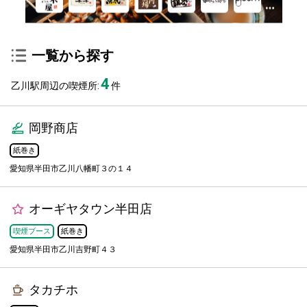
一覧から探す
4
乙川駅周辺の喫煙所:
件
岡野商店
紙巻き
愛知県半田市乙川八幡町３の１４
オーギヤタウン半田店
喫煙ブース
紙巻き
愛知県半田市乙川吉野町４３
タカチホ