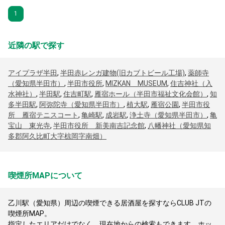
1
近隣の駅で探す
アイプラザ半田
,
半田赤レンガ建物(旧カブトビール工場)
,
薬師寺
（愛知県半田市）
,
半田市役所
,
MIZKAN MUSEUM
,
住吉神社（入
水神社）
,
半田駅
,
住吉町駅
,
雁宿ホール（半田市福祉文化会館）
,
知
多半田駅
,
阿弥陀寺（愛知県半田市）
,
植大駅
,
雁宿公園
,
半田市役
所 雁宿テニスコート
,
亀崎駅
,
成岩駅
,
浄土寺（愛知県半田市）
,
亀
宝山 東光寺
,
半田市役所 新美南吉記念館
,
八幡神社（愛知県知
多郡阿久比町大字椋岡字南畑）
喫煙所MAPについて
乙川駅（愛知県）周辺の喫煙できる居酒屋を探すならCLUB JTの
喫煙所MAP。
指定したエリアだけでなく、現在地からの検索もできます。ホッ