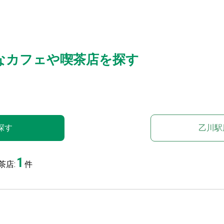
なカフェや喫茶店を探す
探す
乙川駅
1
茶店:
件