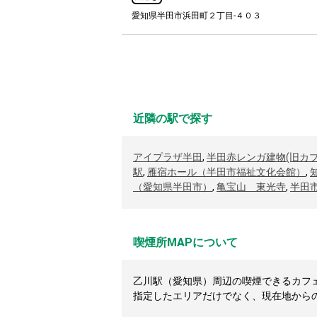
愛知県半田市浜田町２丁目-４０３
近隣の駅で探す
アイプラザ半田
,
半田赤レンガ建物(旧カ
駅
,
雁宿ホール（半田市福祉文化会館）
,
（愛知県半田市）
,
亀宝山 東光寺
,
半田
喫煙所MAPについて
乙川駅（愛知県）周辺の喫煙できるカフェや
指定したエリアだけでなく、現在地から