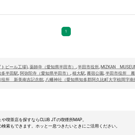
1
ブトビール工場)
,
薬師寺（愛知県半田市）
,
半田市役所
,
MIZKAN MUSEU
知多半田駅
,
阿弥陀寺（愛知県半田市）
,
植大駅
,
雁宿公園
,
半田市役所 雁
市役所 新美南吉記念館
,
八幡神社（愛知県知多郡阿久比町大字椋岡字南
喫茶店を探すならCLUB JTの喫煙所MAP。
の検索もできます。ホッと一息つきたいときにご活用ください。