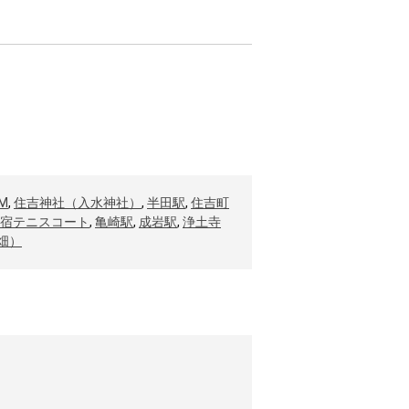
M
,
住吉神社（入水神社）
,
半田駅
,
住吉町
宿テニスコート
,
亀崎駅
,
成岩駅
,
浄土寺
畑）