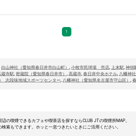
1
,
白山神社（愛知県春日井市白山町）
,
小牧市民球場 売店
,
上末駅
,
神領
高蔵寺駅
,
密蔵院（愛知県春日井市）
,
高蔵寺
,
春日井中央ホテル
,
八幡神社
会 志段味地域スポーツセンター
,
八幡神社（愛知県名古屋市守山区）
,
の喫煙できるカフェや喫茶店を探すならCLUB JTの喫煙所MAP。
の検索もできます。ホッと一息つきたいときにご活用ください。