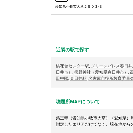
愛知県小牧市大草２５０３-３
近隣の駅で探す
桃花台センター駅
,
グリーンパレス春日井
日井市）
,
熊野神社（愛知県春日井市）
,
田中駅
,
春日井駅
,
名古屋市役所教育委員
喫煙所MAPについて
薬王寺（愛知県小牧市大草）（愛知県）周辺
指定したエリアだけでなく、現在地から