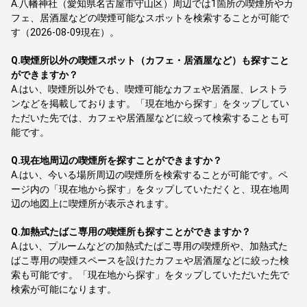
A.
八幡神社（愛知県名古屋市守山区）周辺では1箇所の喫煙所やカ
フェ、居酒屋などの喫煙可能なスポットを検索することが可能で
す（2026-08-09現在）。
Q.
喫煙所以外の喫煙スポット（カフェ・居酒屋など）も探すこと
ができますか？
A.
はい、喫煙所以外でも、喫煙可能なカフェや居酒屋、レストラ
ンなどを掲載しております。「現在地から探す」をタップしてい
ただいた先では、カフェや居酒屋などに絞って検索することも可
能です。
Q.
現在地周辺の喫煙所を探すことができますか？
A.
はい、今いる場所周辺の喫煙所を検索することが可能です。ペ
ージ内の「現在地から探す」をタップしていただくと、現在地周
辺の地図上に喫煙所が表示されます。
Q.
加熱式たばこ専用の喫煙所も探すことができますか？
A.
はい、プルームなどの加熱式たばこ専用の喫煙所や、加熱式た
ばこ専用の喫煙スペースを設けたカフェや居酒屋などに絞った検
索も可能です。「現在地から探す」をタップしていただいた先で
検索が可能になります。