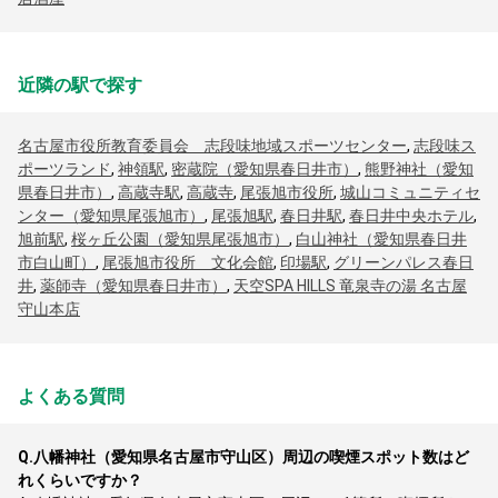
近隣の駅で探す
名古屋市役所教育委員会 志段味地域スポーツセンター
,
志段味ス
ポーツランド
,
神領駅
,
密蔵院（愛知県春日井市）
,
熊野神社（愛知
県春日井市）
,
高蔵寺駅
,
高蔵寺
,
尾張旭市役所
,
城山コミュニティセ
ンター（愛知県尾張旭市）
,
尾張旭駅
,
春日井駅
,
春日井中央ホテル
,
旭前駅
,
桜ヶ丘公園（愛知県尾張旭市）
,
白山神社（愛知県春日井
市白山町）
,
尾張旭市役所 文化会館
,
印場駅
,
グリーンパレス春日
井
,
薬師寺（愛知県春日井市）
,
天空SPA HILLS 竜泉寺の湯 名古屋
守山本店
よくある質問
Q.
八幡神社（愛知県名古屋市守山区）周辺の喫煙スポット数はど
れくらいですか？