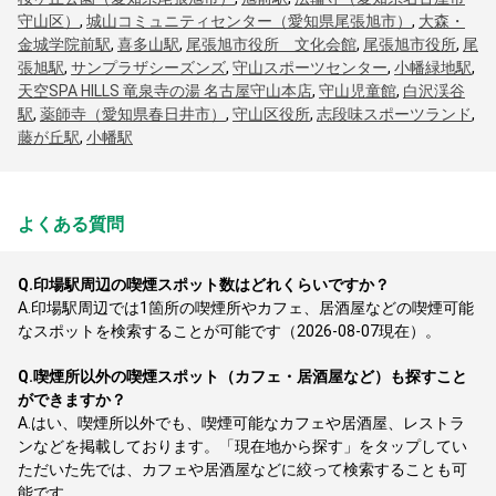
守山区）
,
城山コミュニティセンター（愛知県尾張旭市）
,
大森・
金城学院前駅
,
喜多山駅
,
尾張旭市役所 文化会館
,
尾張旭市役所
,
尾
張旭駅
,
サンプラザシーズンズ
,
守山スポーツセンター
,
小幡緑地駅
,
天空SPA HILLS 竜泉寺の湯 名古屋守山本店
,
守山児童館
,
白沢渓谷
駅
,
薬師寺（愛知県春日井市）
,
守山区役所
,
志段味スポーツランド
,
藤が丘駅
,
小幡駅
よくある質問
Q.
印場駅周辺の喫煙スポット数はどれくらいですか？
A.
印場駅周辺では1箇所の喫煙所やカフェ、居酒屋などの喫煙可能
なスポットを検索することが可能です（2026-08-07現在）。
Q.
喫煙所以外の喫煙スポット（カフェ・居酒屋など）も探すこと
ができますか？
A.
はい、喫煙所以外でも、喫煙可能なカフェや居酒屋、レストラ
ンなどを掲載しております。「現在地から探す」をタップしてい
ただいた先では、カフェや居酒屋などに絞って検索することも可
能です。