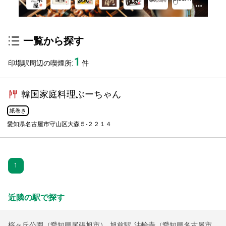
一覧から探す
1
印場駅周辺の喫煙所:
件
韓国家庭料理ぶーちゃん
紙巻き
愛知県名古屋市守山区大森５-２２１４
1
近隣の駅で探す
桜ヶ丘公園（愛知県尾張旭市）
,
旭前駅
,
法輪寺（愛知県名古屋市