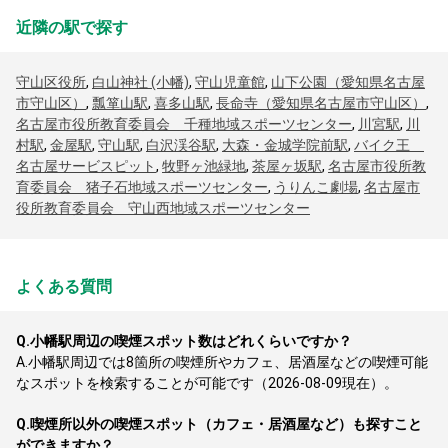
近隣の駅で探す
守山区役所
,
白山神社 (小幡)
,
守山児童館
,
山下公園（愛知県名古屋
市守山区）
,
瓢箪山駅
,
喜多山駅
,
長命寺（愛知県名古屋市守山区）
,
名古屋市役所教育委員会 千種地域スポーツセンター
,
川宮駅
,
川
村駅
,
金屋駅
,
守山駅
,
白沢渓谷駅
,
大森・金城学院前駅
,
バイク王
名古屋サービスピット
,
牧野ヶ池緑地
,
茶屋ヶ坂駅
,
名古屋市役所教
育委員会 猪子石地域スポーツセンター
,
うりんこ劇場
,
名古屋市
役所教育委員会 守山西地域スポーツセンター
よくある質問
Q.
小幡駅周辺の喫煙スポット数はどれくらいですか？
A.
小幡駅周辺では8箇所の喫煙所やカフェ、居酒屋などの喫煙可能
なスポットを検索することが可能です（2026-08-09現在）。
Q.
喫煙所以外の喫煙スポット（カフェ・居酒屋など）も探すこと
ができますか？