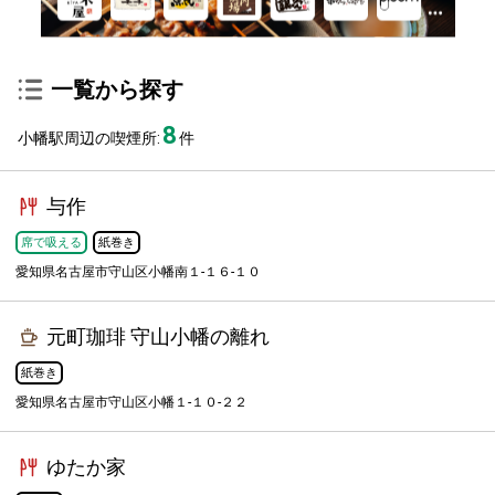
一覧から探す
8
小幡駅周辺の喫煙所:
件
与作
席で吸える
紙巻き
愛知県名古屋市守山区小幡南１-１６-１０
元町珈琲 守山小幡の離れ
紙巻き
愛知県名古屋市守山区小幡１-１０-２２
ゆたか家