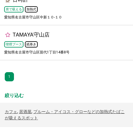
席で吸える
加熱式
愛知県名古屋市守山区中新１０-１０
TAMAYA守山店
喫煙ブース
紙巻き
愛知県名古屋市守山区苗代1丁目14番8号
1
絞り込む
カフェ
,
居酒屋
,
プルーム・アイコス・グローなどの加熱式たばこ
が吸えるスポット