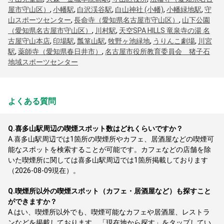
屋市守山区）
,
小幡駅
,
白沢渓谷駅
,
白山神社 (小幡)
,
小幡緑地駅
,
守
山スポーツセンター
,
長命寺（愛知県名古屋市守山区）
,
山下公園
（愛知県名古屋市守山区）
,
川村駅
,
天空SPA HILLS 竜泉寺の湯 名
古屋守山本店
,
印場駅
,
瓢箪山駅
,
牧野ヶ池緑地
,
うりんこ劇場
,
川宮
駅
,
薬師寺（愛知県春日井市）
,
名古屋市役所教育委員会 猪子石
地域スポーツセンター
よくある質問
Q.
喜多山駅周辺の喫煙スポット数はどれくらいですか？
A.
喜多山駅周辺では1箇所の喫煙所やカフェ、居酒屋などの喫煙可
能なスポットを検索することが可能です。カフェなどの店舗を除
いた喫煙所に関しては喜多山駅周辺では1箇所掲載しております
（2026-08-09現在）。
Q.
喫煙所以外の喫煙スポット（カフェ・居酒屋など）も探すこと
ができますか？
A.
はい、喫煙所以外でも、喫煙可能なカフェや居酒屋、レストラ
ンなどを掲載しております。「現在地から探す」をタップしてい