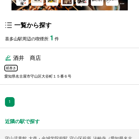
一覧から探す
1
喜多山駅周辺の喫煙所:
件
酒井 商店
紙巻き
愛知県名古屋市守山区大谷町１５番６号
1
近隣の駅で探す
守山児童館
,
大森・金城学院前駅
,
守山区役所
,
法輪寺（愛知県名古