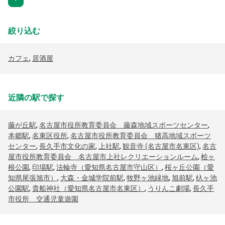
絞り込む
カフェ
,
居酒屋
近隣の駅で探す
藤が丘駅
,
名古屋市役所教育委員会 藤森地域スポーツセンター
,
本郷駅
,
名東区役所
,
名古屋市役所教育委員会 猪高地域スポーツ
センター
,
長久手市文化の家
,
上社駅
,
観音寺 (名古屋市名東区)
,
名古
屋市役所教育委員会 名古屋市上社レクリエーションルーム
,
桧ヶ
根公園
,
印場駅
,
法輪寺（愛知県名古屋市守山区）
,
桜ヶ丘公園（愛
知県尾張旭市）
,
大森・金城学院前駅
,
牧野ヶ池緑地
,
旭前駅
,
杁ヶ池
公園駅
,
貴船神社（愛知県名古屋市名東区）
,
うりんこ劇場
,
長久手
市役所 交通児童遊園