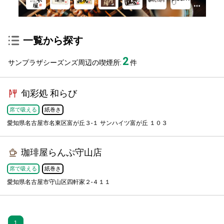
一覧から探す
2
サンプラザシーズンズ周辺の喫煙所:
件
旬彩処 和らび
席で吸える
紙巻き
愛知県名古屋市名東区富が丘３-１ サンハイツ富が丘 １０３
珈琲屋らんぷ守山店
席で吸える
紙巻き
愛知県名古屋市守山区四軒家２-４１１
1