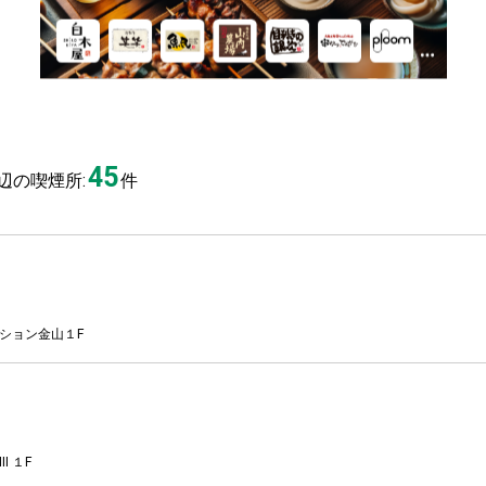
45
辺の喫煙所:
件
ンション金山１F
 １F