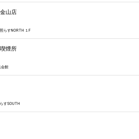
金山店
らすNORTH １F
喫煙所
民会館
らすSOUTH