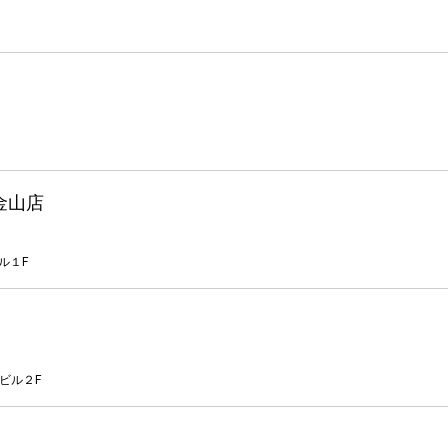
金山店
ル１F
ビル２F