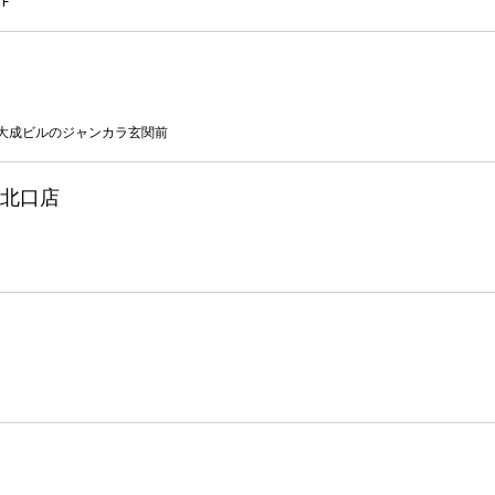
F
会大成ビルのジャンカラ玄関前
北口店