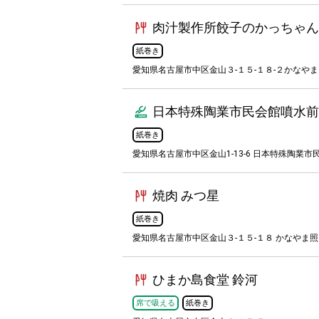
肉汁製作所餃子のかっちゃん
紙巻き
愛知県名古屋市中区金山３-１５-１８-２かなやま照
日本特殊陶業市民会館噴水前
紙巻き
愛知県名古屋市中区金山1-13-6 日本特殊陶業市
焼肉 みつ星
紙巻き
愛知県名古屋市中区金山３-１５-１８ かなやま照
ひまか島食堂 鈴河
席で吸える
紙巻き