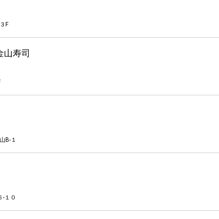
３F
金山寿司
F
山B-１
６-１０