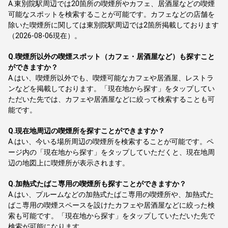
A.
東別院駅周辺では20箇所の喫煙所やカフェ、居酒屋などの喫煙
可能なスポットを検索することが可能です。カフェなどの店舗を
除いた喫煙所に関しては東別院駅周辺では2箇所掲載しております
（2026-08-06現在）。
Q.
喫煙所以外の喫煙スポット（カフェ・居酒屋など）も探すこと
ができますか？
A.
はい、喫煙所以外でも、喫煙可能なカフェや居酒屋、レストラ
ンなどを掲載しております。「現在地から探す」をタップしてい
ただいた先では、カフェや居酒屋などに絞って検索することも可
能です。
Q.
現在地周辺の喫煙所を探すことができますか？
A.
はい、今いる場所周辺の喫煙所を検索することが可能です。ペ
ージ内の「現在地から探す」をタップしていただくと、現在地周
辺の地図上に喫煙所が表示されます。
Q.
加熱式たばこ専用の喫煙所も探すことができますか？
A.
はい、プルームなどの加熱式たばこ専用の喫煙所や、加熱式た
ばこ専用の喫煙スペースを設けたカフェや居酒屋などに絞った検
索も可能です。「現在地から探す」をタップしていただいた先で
検索が可能になります。