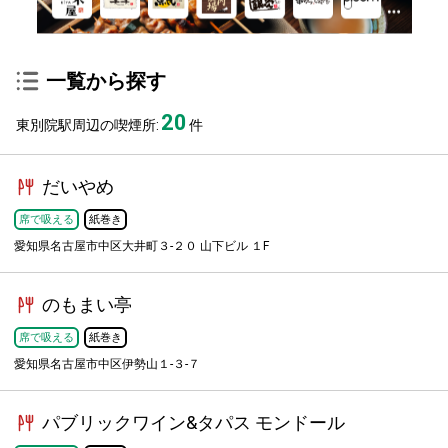
一覧から探す
20
東別院駅周辺の喫煙所:
件
だいやめ
席で吸える
紙巻き
愛知県名古屋市中区大井町３-２０ 山下ビル １F
のもまい亭
席で吸える
紙巻き
愛知県名古屋市中区伊勢山１-３-７
パブリックワイン&タパス モンドール