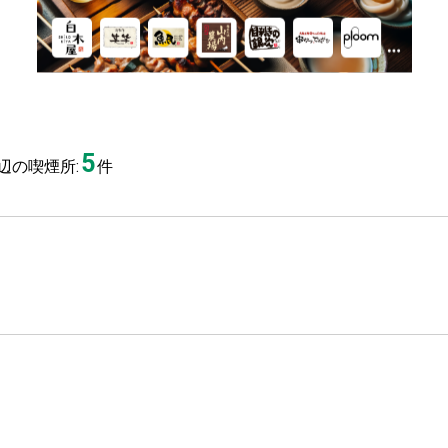
5
辺の喫煙所:
件