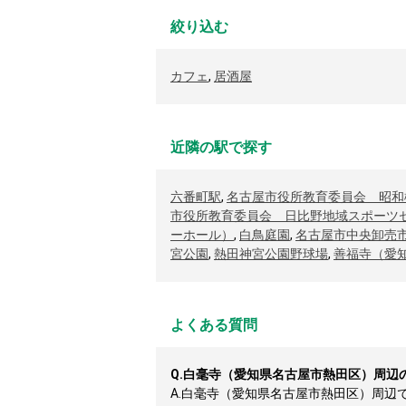
絞り込む
カフェ
,
居酒屋
近隣の駅で探す
六番町駅
,
名古屋市役所教育委員会 昭和
市役所教育委員会 日比野地域スポーツ
ーホール）
,
白鳥庭園
,
名古屋市中央卸売
宮公園
,
熱田神宮公園野球場
,
善福寺（愛
よくある質問
Q.
白毫寺（愛知県名古屋市熱田区）周辺
A.
白毫寺（愛知県名古屋市熱田区）周辺では