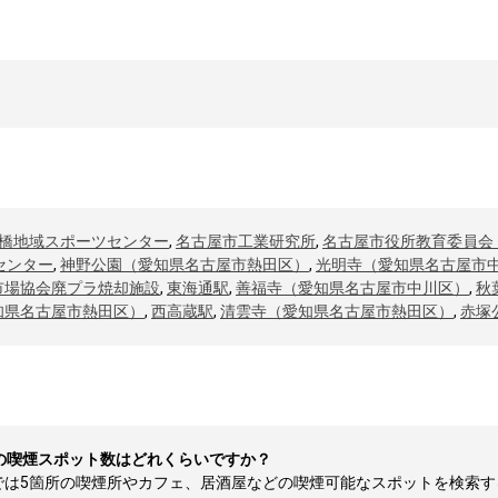
橋地域スポーツセンター
,
名古屋市工業研究所
,
名古屋市役所教育委員会
センター
,
神野公園（愛知県名古屋市熱田区）
,
光明寺（愛知県名古屋市
市場協会廃プラ焼却施設
,
東海通駅
,
善福寺（愛知県名古屋市中川区）
,
秋
知県名古屋市熱田区）
,
西高蔵駅
,
清雲寺（愛知県名古屋市熱田区）
,
赤塚
の喫煙スポット数はどれくらいですか？
5箇所の喫煙所やカフェ、居酒屋などの喫煙可能なスポットを検索すること