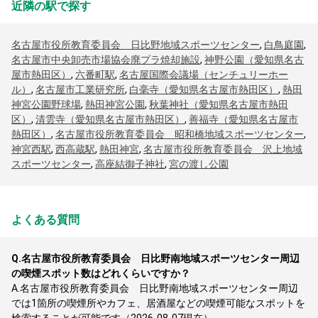
近隣の駅で探す
名古屋市役所教育委員会 日比野地域スポーツセンター
,
白鳥庭園
,
名古屋市中央卸売市場協会廃プラ焼却施設
,
神野公園（愛知県名古
屋市熱田区）
,
六番町駅
,
名古屋国際会議場（センチュリーホー
ル）
,
名古屋市工業研究所
,
白毫寺（愛知県名古屋市熱田区）
,
熱田
神宮公園野球場
,
熱田神宮公園
,
秋葉神社（愛知県名古屋市熱田
区）
,
清雲寺（愛知県名古屋市熱田区）
,
善福寺（愛知県名古屋市
熱田区）
,
名古屋市役所教育委員会 昭和橋地域スポーツセンター
,
神宮西駅
,
西高蔵駅
,
熱田神宮
,
名古屋市役所教育委員会 沢上地域
スポーツセンター
,
高座結御子神社
,
宮の渡し公園
よくある質問
Q.
名古屋市役所教育委員会 日比野南地域スポーツセンター周辺
の喫煙スポット数はどれくらいですか？
A.
名古屋市役所教育委員会 日比野南地域スポーツセンター周辺
では1箇所の喫煙所やカフェ、居酒屋などの喫煙可能なスポットを