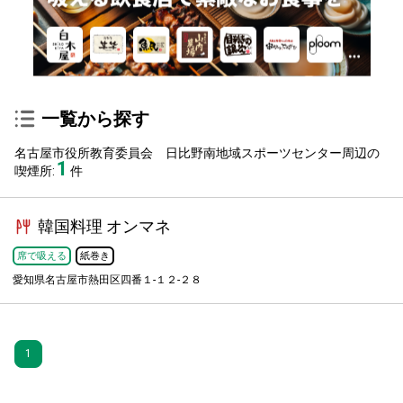
一覧から探す
名古屋市役所教育委員会 日比野南地域スポーツセンター周辺の
1
喫煙所:
件
韓国料理 オンマネ
席で吸える
紙巻き
愛知県名古屋市熱田区四番１-１２-２８
1