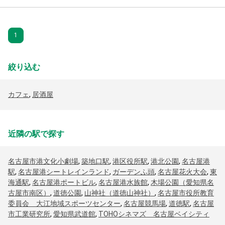
1
絞り込む
カフェ
,
居酒屋
近隣の駅で探す
名古屋市港文化小劇場
,
築地口駅
,
港区役所駅
,
港北公園
,
名古屋港
駅
,
名古屋港シートレインランド
,
ガーデンふ頭
,
名古屋花火大会
,
東
海通駅
,
名古屋港ポートビル
,
名古屋港水族館
,
木場公園（愛知県名
古屋市南区）
,
道徳公園
,
山神社（道徳山神社）
,
名古屋市役所教育
委員会 大江地域スポーツセンター
,
名古屋競馬場
,
道徳駅
,
名古屋
市工業研究所
,
愛知県武道館
,
TOHOシネマズ 名古屋ベイシティ