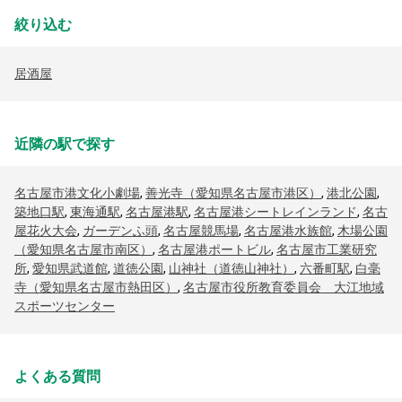
絞り込む
居酒屋
近隣の駅で探す
名古屋市港文化小劇場
,
善光寺（愛知県名古屋市港区）
,
港北公園
,
築地口駅
,
東海通駅
,
名古屋港駅
,
名古屋港シートレインランド
,
名古
屋花火大会
,
ガーデンふ頭
,
名古屋競馬場
,
名古屋港水族館
,
木場公園
（愛知県名古屋市南区）
,
名古屋港ポートビル
,
名古屋市工業研究
所
,
愛知県武道館
,
道徳公園
,
山神社（道徳山神社）
,
六番町駅
,
白毫
寺（愛知県名古屋市熱田区）
,
名古屋市役所教育委員会 大江地域
スポーツセンター
よくある質問