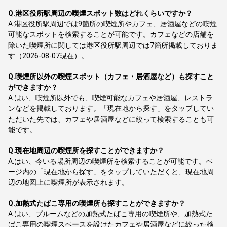
Q.
港区役所駅周辺の喫煙スポット数はどれくらいですか？
A.
港区役所駅周辺では9箇所の喫煙所やカフェ、居酒屋などの喫煙
可能なスポットを検索することが可能です。カフェなどの店舗を
除いた喫煙所に関しては港区役所駅周辺では7箇所掲載しておりま
す（2026-08-07現在）。
Q.
喫煙所以外の喫煙スポット（カフェ・居酒屋など）も探すこと
ができますか？
A.
はい、喫煙所以外でも、喫煙可能なカフェや居酒屋、レストラ
ンなどを掲載しております。「現在地から探す」をタップしてい
ただいた先では、カフェや居酒屋などに絞って検索することも可
能です。
Q.
現在地周辺の喫煙所を探すことができますか？
A.
はい、今いる場所周辺の喫煙所を検索することが可能です。ペ
ージ内の「現在地から探す」をタップしていただくと、現在地周
辺の地図上に喫煙所が表示されます。
Q.
加熱式たばこ専用の喫煙所も探すことができますか？
A.
はい、プルームなどの加熱式たばこ専用の喫煙所や、加熱式た
ばこ専用の喫煙スペースを設けたカフェや居酒屋などに絞った検