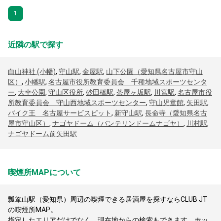
1
近隣の駅で探す
白山神社 (小幡)
,
守山駅
,
金屋駅
,
山下公園（愛知県名古屋市守山
区）
,
小幡駅
,
名古屋市役所教育委員会 千種地域スポーツセンタ
ー
,
大幸公園
,
守山区役所
,
砂田橋駅
,
茶屋ヶ坂駅
,
川宮駅
,
名古屋市役
所教育委員会 守山西地域スポーツセンター
,
守山児童館
,
矢田駅
,
バイク王 名古屋サービスピット
,
新守山駅
,
長命寺（愛知県名古
屋市守山区）
,
ナゴヤドーム（バンテリンドームナゴヤ）
,
川村駅
,
ナゴヤドーム前矢田駅
喫煙所MAPについて
瓢箪山駅（愛知県）周辺の喫煙できる居酒屋を探すならCLUB JT
の喫煙所MAP。
指定したエリアだけでなく、現在地からの検索もできます。ホッ