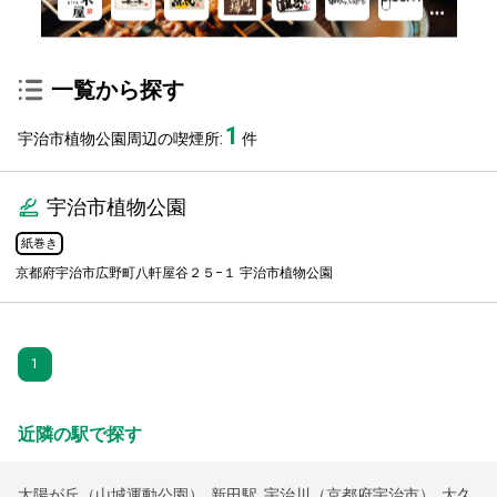
一覧から探す
1
宇治市植物公園周辺の喫煙所:
件
宇治市植物公園
紙巻き
京都府宇治市広野町八軒屋谷２５−１ 宇治市植物公園
1
近隣の駅で探す
太陽が丘（山城運動公園）
,
新田駅
,
宇治川（京都府宇治市）
,
大久