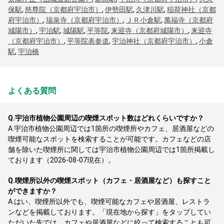
保駅
,
慈尊院（京都府宇治市）
,
伊勢田駅
,
久津川駅
,
稲荷神社（京都
府宇治市）
,
瑞泉寺（京都府宇治市）
,
ＪＲ小倉駅
,
萬福寺（京都府
城陽市）
,
宇治駅
,
城陽駅
,
平等院
,
来迎寺（京都府城陽市）
,
来迎寺
（京都府宇治市）
,
平等院表参道
,
宇治神社（京都府宇治市）
,
小倉
駅
,
宇治橋
よくある質問
Q.
宇治市植物公園周辺の喫煙スポット数はどれくらいですか？
A.
宇治市植物公園周辺では1箇所の喫煙所やカフェ、居酒屋などの
喫煙可能なスポットを検索することが可能です。カフェなどの店
舗を除いた喫煙所に関しては宇治市植物公園周辺では1箇所掲載し
ております（2026-08-07現在）。
Q.
喫煙所以外の喫煙スポット（カフェ・居酒屋など）も探すこと
ができますか？
A.
はい、喫煙所以外でも、喫煙可能なカフェや居酒屋、レストラ
ンなどを掲載しております。「現在地から探す」をタップしてい
ただいた先では、カフェや居酒屋などに絞って検索することも可