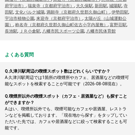
府宇治市）
,
瑞泉寺（京都府宇治市）
,
大久保駅
,
新田駅
,
城陽駅
,
寺
田駅
,
文化パルク城陽
,
満願寺（京都府久世郡久御山町）
,
伊勢田駅
,
宇治市植物公園
,
来迎寺（京都府宇治市）
,
太陽が丘（山城運動公
園）
,
称名寺（京都府久世郡久御山町佐古小字内屋敷）
,
富野荘駅
,
長池駅
,
ＪＲ小倉駅
,
八幡市民スポーツ公園
,
八幡市民体育館
よくある質問
Q.
久津川駅周辺の喫煙スポット数はどれくらいですか？
A.
久津川駅周辺では1箇所の喫煙所やカフェ、居酒屋などの喫煙可
能なスポットを検索することが可能です（2026-08-08現在）。
Q.
喫煙所以外の喫煙スポット（カフェ・居酒屋など）も探すこと
ができますか？
A.
はい、喫煙所以外でも、喫煙可能なカフェや居酒屋、レストラ
ンなどを掲載しております。「現在地から探す」をタップしてい
ただいた先では、カフェや居酒屋などに絞って検索することも可
能です。