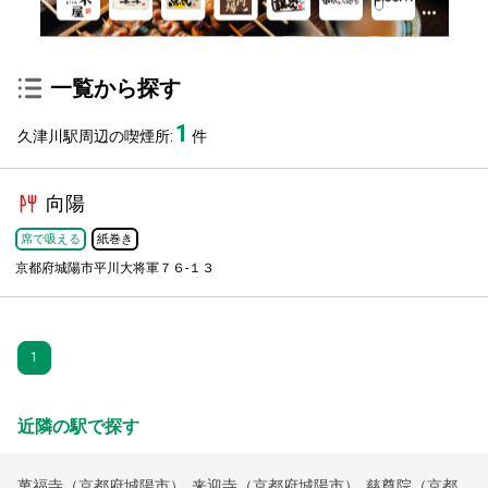
一覧から探す
1
久津川駅周辺の喫煙所:
件
向陽
席で吸える
紙巻き
京都府城陽市平川大将軍７６-１３
1
近隣の駅で探す
萬福寺（京都府城陽市）
,
来迎寺（京都府城陽市）
,
慈尊院（京都