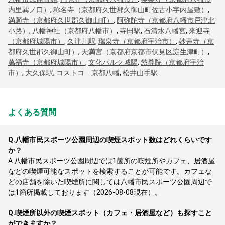
内里巽ノ口）
,
称名寺（京都府久世郡久御山町佐古小字内屋敷）
,
満願寺（京都府久世郡久御山町）
,
阿弥陀寺（京都府八幡市戸津北
小路）
,
八幡神社（京都府八幡市）
,
寺田駅
,
石清水八幡宮
,
来迎寺
（京都府城陽市）
,
久津川駅
,
瑞泉寺（京都府宇治市）
,
妙蓮寺（京
都府久世郡久御山町）
,
天満宮（京都府京都市伏見区淀生津町）
,
萬福寺（京都府城陽市）
,
文化パルク城陽
,
慈尊院（京都府宇治
市）
,
大久保駅
,
コストコ 京都八幡
,
松井山手駅
よくある質問
Q.
八幡市民スポーツ公園周辺の喫煙スポット数はどれくらいです
か？
A.
八幡市民スポーツ公園周辺では1箇所の喫煙所やカフェ、居酒屋
などの喫煙可能なスポットを検索することが可能です。カフェな
どの店舗を除いた喫煙所に関しては八幡市民スポーツ公園周辺で
は1箇所掲載しております（2026-08-08現在）。
Q.
喫煙所以外の喫煙スポット（カフェ・居酒屋など）も探すこと
ができますか？