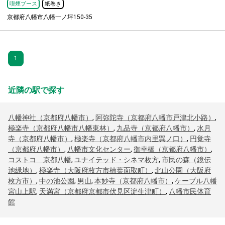
喫煙ブース
紙巻き
京都府八幡市八幡一ノ坪150-35
1
近隣の駅で探す
八幡神社（京都府八幡市）
,
阿弥陀寺（京都府八幡市戸津北小路）
,
極楽寺（京都府八幡市八幡東林）
,
九品寺（京都府八幡市）
,
水月
寺（京都府八幡市）
,
極楽寺（京都府八幡市内里巽ノ口）
,
円覚寺
（京都府八幡市）
,
八幡市文化センター
,
御幸橋（京都府八幡市）
,
コストコ 京都八幡
,
ユナイテッド・シネマ枚方
,
市民の森（鏡伝
池緑地）
,
極楽寺（大阪府枚方市楠葉面取町）
,
北山公園（大阪府
枚方市）
,
中の池公園
,
男山
,
本妙寺（京都府八幡市）
,
ケーブル八幡
宮山上駅
,
天満宮（京都府京都市伏見区淀生津町）
,
八幡市民体育
館