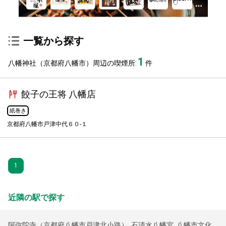
一覧から探す
1
八幡神社（京都府八幡市）周辺の喫煙所:
件
餃子の王将 八幡店
紙巻き
京都府八幡市戸津中代６０-１
1
近隣の駅で探す
阿弥陀寺（京都府八幡市戸津北小路）
,
石清水八幡宮
,
八幡市文化