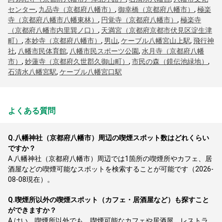
センター
,
九品寺（京都府八幡市）
,
御幸橋（京都府八幡市）
,
極楽
寺（京都府八幡市八幡東林）
,
円覚寺（京都府八幡市）
,
極楽寺
（京都府八幡市内里巽ノ口）
,
天満宮（京都府京都市伏見区淀生津
町）
,
本妙寺（京都府八幡市）
,
男山
,
ケーブル八幡宮山上駅
,
飛行神
社
,
八幡市民体育館
,
八幡市民スポーツ公園
,
水月寺（京都府八幡
市）
,
妙蓮寺（京都府久世郡久御山町）
,
市民の森（鏡伝池緑地）
,
石清水八幡宮駅
,
ケーブル八幡宮口駅
よくある質問
Q.
八幡神社（京都府八幡市）周辺の喫煙スポット数はどれくらい
ですか？
A.
八幡神社（京都府八幡市）周辺では1箇所の喫煙所やカフェ、居
酒屋などの喫煙可能なスポットを検索することが可能です（2026-
08-08現在）。
Q.
喫煙所以外の喫煙スポット（カフェ・居酒屋など）も探すこと
ができますか？
A.
はい、喫煙所以外でも、喫煙可能なカフェや居酒屋、レストラ