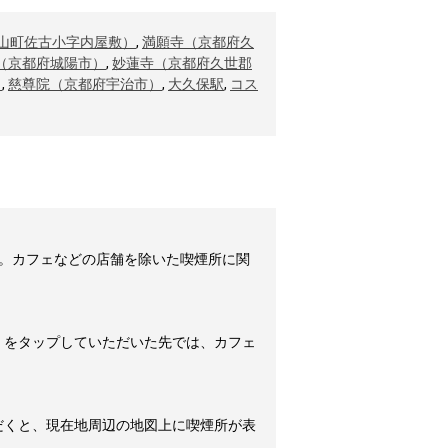
山町佐古小字内屋敷）
,
満願寺（京都府久
（京都府城陽市）
,
妙蓮寺（京都府久世郡
）
,
慈尊院（京都府宇治市）
,
大久保駅
,
コス
。カフェなどの店舗を除いた喫煙所に関
」をタップしていただいた先では、カフェ
だくと、現在地周辺の地図上に喫煙所が表