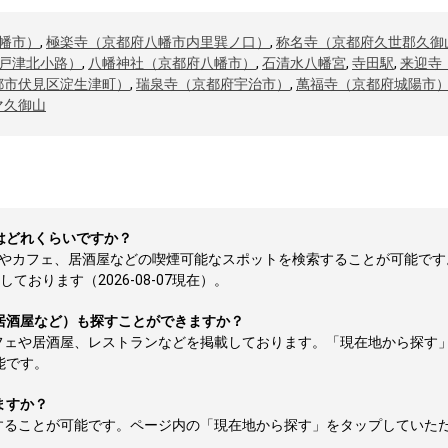
幡市）
,
極楽寺（京都府八幡市内里巽ノ口）
,
称名寺（京都府久世郡久御
戸津北小路）
,
八幡神社（京都府八幡市）
,
石清水八幡宮
,
寺田駅
,
来迎寺
都市伏見区淀生津町）
,
瑞泉寺（京都府宇治市）
,
萬福寺（京都府城陽市
マ久御山
はどれくらいですか？
所やカフェ、居酒屋などの喫煙可能なスポットを検索することが可能です
おります（2026-08-07現在）。
居酒屋など）も探すことができますか？
フェや居酒屋、レストランなどを掲載しております。「現在地から探す
能です。
ますか？
することが可能です。ページ内の「現在地から探す」をタップしていた