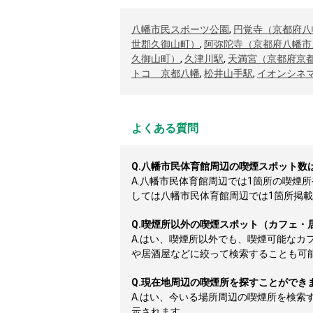
八幡市民スポーツ公園
,
円覚寺（京都府八
世郡久御山町）
,
阿弥陀寺（京都府八幡市
久御山町）
,
久津川駅
,
天満宮（京都府京
トコ 京都八幡
,
松井山手駅
,
イオンシネ
よくある質問
Q.
八幡市民体育館周辺の喫煙スポット数
A.
八幡市民体育館周辺では1箇所の喫煙
しては八幡市民体育館周辺では1箇所掲載して
Q.
喫煙所以外の喫煙スポット（カフェ・
A.
はい、喫煙所以外でも、喫煙可能なカ
や居酒屋などに絞って検索することも可
Q.
現在地周辺の喫煙所を探すことができ
A.
はい、今いる場所周辺の喫煙所を検索
示されます。