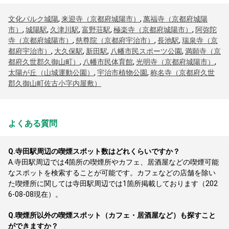
文化パルク城陽
,
来迎寺（京都府城陽市）
,
萬福寺（京都府城陽
市）
,
城陽駅
,
久津川駅
,
富野荘駅
,
極楽寺（京都府城陽市）
,
阿弥陀
寺（京都府城陽市）
,
慈尊院（京都府宇治市）
,
長池駅
,
瑞泉寺（京
都府宇治市）
,
大久保駅
,
新田駅
,
八幡市民スポーツ公園
,
満願寺（京
都府久世郡久御山町）
,
八幡市民体育館
,
光明寺（京都府城陽市）
,
太陽が丘（山城運動公園）
,
宇治市植物公園
,
称名寺（京都府久世
郡久御山町佐古小字内屋敷）
よくある質問
Q.
寺田駅周辺の喫煙スポット数はどれくらいですか？
A.
寺田駅周辺では4箇所の喫煙所やカフェ、居酒屋などの喫煙可能
なスポットを検索することが可能です。カフェなどの店舗を除い
た喫煙所に関しては寺田駅周辺では1箇所掲載しております（202
6-08-08現在）。
Q.
喫煙所以外の喫煙スポット（カフェ・居酒屋など）も探すこと
ができますか？