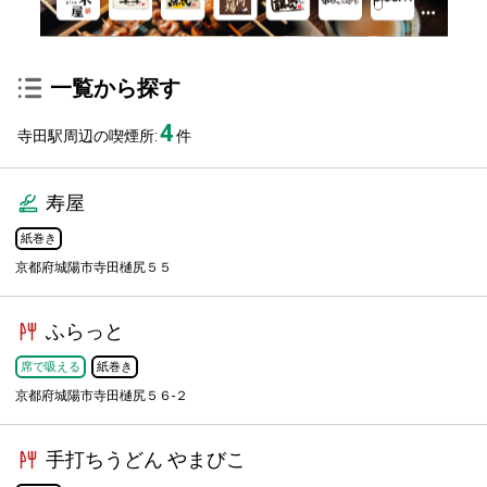
一覧から探す
4
寺田駅周辺の喫煙所:
件
寿屋
紙巻き
京都府城陽市寺田樋尻５５
ふらっと
席で吸える
紙巻き
京都府城陽市寺田樋尻５６-２
手打ちうどん やまびこ