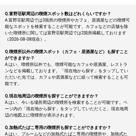
Q.
富野荘駅周辺の喫煙スポット数はどれくらいですか？
A.
富野荘駅周辺では3箇所の喫煙所やカフェ、居酒屋などの喫煙可
能なスポットを検索することが可能です。カフェなどの店舗を除
いた喫煙所に関しては富野荘駅周辺では2箇所掲載しております
（2026-08-08現在）。
Q.
喫煙所以外の喫煙スポット（カフェ・居酒屋など）も探すこと
ができますか？
A.
はい、喫煙所以外でも、喫煙可能なカフェや居酒屋、レストラ
ンなどを掲載しております。「現在地から探す」をタップしてい
ただいた先では、カフェや居酒屋などに絞って検索することも可
能です。
Q.
現在地周辺の喫煙所を探すことができますか？
A.
はい、今いる場所周辺の喫煙所を検索することが可能です。ペ
ージ内の「現在地から探す」をタップしていただくと、現在地周
辺の地図上に喫煙所が表示されます。
Q.
加熱式たばこ専用の喫煙所も探すことができますか？
A.
はい、プルームなどの加熱式たばこ専用の喫煙所や、加熱式た