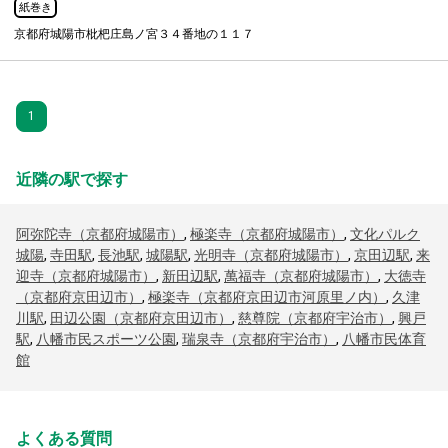
紙巻き
京都府城陽市枇杷庄島ノ宮３４番地の１１７
1
近隣の駅で探す
阿弥陀寺（京都府城陽市）
,
極楽寺（京都府城陽市）
,
文化パルク
城陽
,
寺田駅
,
長池駅
,
城陽駅
,
光明寺（京都府城陽市）
,
京田辺駅
,
来
迎寺（京都府城陽市）
,
新田辺駅
,
萬福寺（京都府城陽市）
,
大徳寺
（京都府京田辺市）
,
極楽寺（京都府京田辺市河原里ノ内）
,
久津
川駅
,
田辺公園（京都府京田辺市）
,
慈尊院（京都府宇治市）
,
興戸
駅
,
八幡市民スポーツ公園
,
瑞泉寺（京都府宇治市）
,
八幡市民体育
館
よくある質問