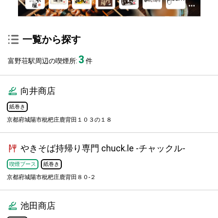
一覧から探す
3
富野荘駅周辺の喫煙所:
件
向井商店
紙巻き
京都府城陽市枇杷庄鹿背田１０３の１８
やきそば持帰り専門 chuck.le -チャックル-
喫煙ブース
紙巻き
京都府城陽市枇杷庄鹿背田８０-２
池田商店