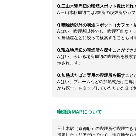
Q.
三山木駅周辺の喫煙スポット数はどれ
A.
三山木駅周辺では2箇所の喫煙所やカフェ
Q.
喫煙所以外の喫煙スポット（カフェ・
A.
はい、喫煙所以外でも、喫煙可能なカ
や居酒屋などに絞って検索することも可
Q.
現在地周辺の喫煙所を探すことができ
A.
はい、今いる場所周辺の喫煙所を検索
示されます。
Q.
加熱式たばこ専用の喫煙所も探すこと
A.
はい、プルームなどの加熱式たばこ専
から探す」をタップしていただいた先で
喫煙所MAPについて
三山木駅（京都府）の喫煙所や喫煙できるカ
指定したエリアだけでなく、現在地から