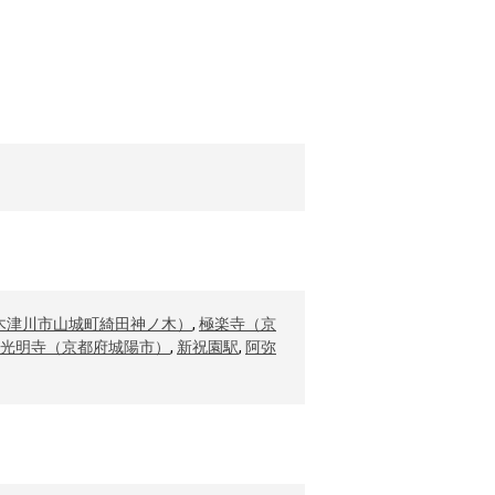
木津川市山城町綺田神ノ木）
,
極楽寺（京
光明寺（京都府城陽市）
,
新祝園駅
,
阿弥