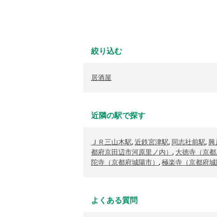
絞り込む
居酒屋
近隣の駅で探す
ＪＲ三山木駅
,
近鉄宮津駅
,
同志社前駅
,
興
都府京田辺市河原里ノ内）
,
大徳寺（京都
陀寺（京都府城陽市）
,
極楽寺（京都府城
よくある質問