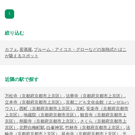
1
絞り込む
カフェ
,
居酒屋
,
プルーム・アイコス・グローなどの加熱式たばこ
が吸えるスポット
近隣の駅で探す
万松寺（京都府京都市上京区）
,
法華寺（京都府京都市上京区）
,
立本寺（京都府京都市上京区）
,
京都こども文化会館（エンゼルハ
ウス）
,
西町（京都府京都市上京区）
,
北町
,
安楽寺（京都府京都市
上京区）
,
地蔵院（京都府京都市北区）
,
観音寺（京都府京都市上
京区）
,
慈眼寺（京都府京都市上京区）
,
さくら（京都府京都市上
京区）
,
北野白梅町駅
,
白峯神宮
,
竹林寺（京都府京都市上京区）
,
法
輪寺（京都府京都市上京区）
,
延命寺（京都府京都市上京区）
,
北