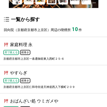
一覧から探す
10
回向院（京都府京都市上京区）周辺の喫煙所:
件
家庭料理 永
席で吸える
紙巻き
京都府京都市上京区一条通御前東入西町２５-６
やすらぎ
席で吸える
紙巻き
京都府京都市上京区仁和寺街道天神道西入下横町２０９
おばんざい処 ウミガメや