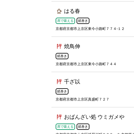
はる春
席で吸える
紙巻き
京都府京都市上京区東今小路町７７４-１２
焼鳥伸
紙巻き
京都府京都市上京区東今小路町７４４
千ざ以
紙巻き
京都府京都市上京区真盛町７２７
おばんざい処 ウミガメや
席で吸える
紙巻き