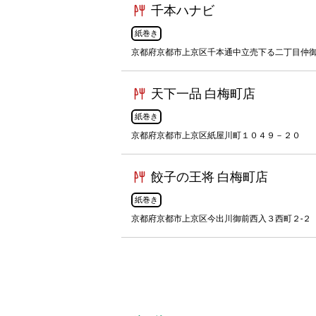
千本ハナビ
紙巻き
京都府京都市上京区千本通中立売下る二丁目仲
天下一品 白梅町店
紙巻き
京都府京都市上京区紙屋川町１０４９－２０
餃子の王将 白梅町店
紙巻き
京都府京都市上京区今出川御前西入３西町２-２