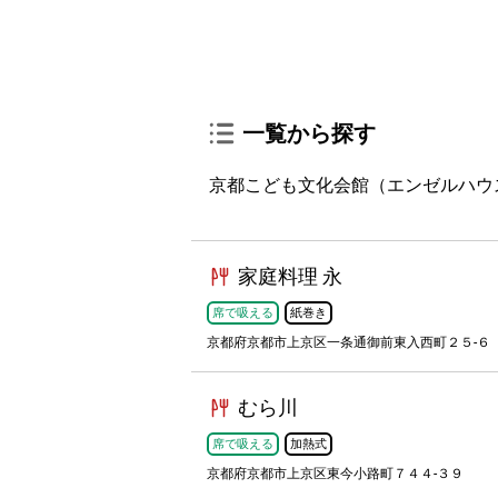
一覧から探す
京都こども文化会館（エンゼルハウ
家庭料理 永
席で吸える
紙巻き
京都府京都市上京区一条通御前東入西町２５-６
むら川
席で吸える
加熱式
京都府京都市上京区東今小路町７４４-３９