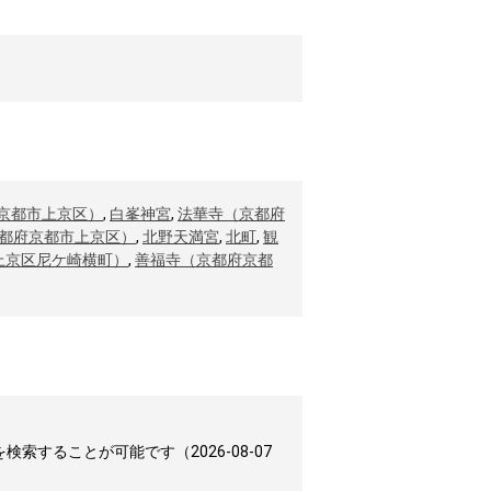
京都市上京区）
,
白峯神宮
,
法華寺（京都府
都府京都市上京区）
,
北野天満宮
,
北町
,
観
上京区尼ケ崎横町）
,
善福寺（京都府京都
することが可能です（2026-08-07