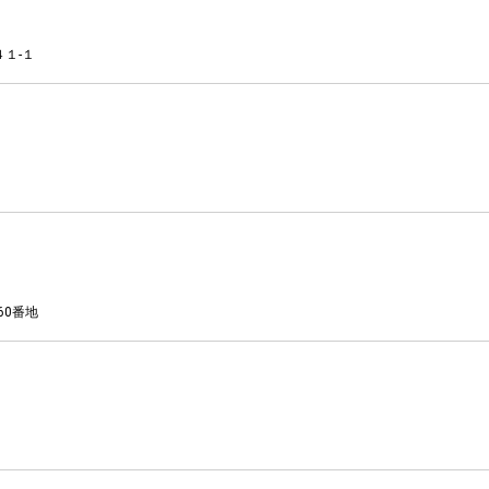
１-１
60番地