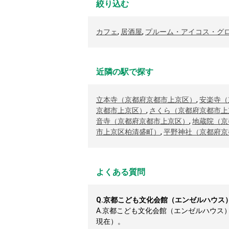
絞り込む
カフェ
,
居酒屋
,
プルーム・アイコス・グ
近隣の駅で探す
立本寺（京都府京都市上京区）
,
安楽寺（
京都市上京区）
,
さくら（京都府京都市上
音寺（京都府京都市上京区）
,
地蔵院（京
市上京区柏清盛町）
,
平野神社（京都府京
よくある質問
Q.
京都こども文化会館（エンゼルハウス
A.
京都こども文化会館（エンゼルハウス）周
現在）。