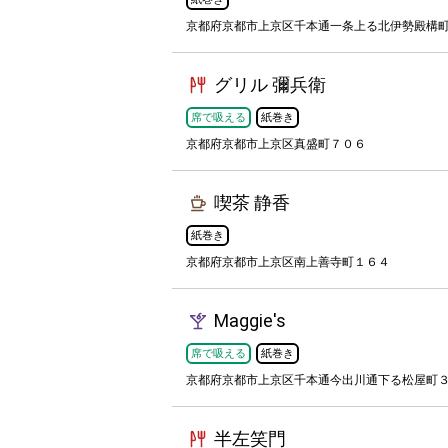
京都府京都市上京区千本通一条上る北伊勢殿構
グリル 彌兵衛
席で吸える
紙巻き
京都府京都市上京区真盛町７０６
喫茶 静香
紙巻き
京都府京都市上京区南上善寺町１６４
Maggie's
席で吸える
紙巻き
京都府京都市上京区千本通今出川通下る松屋町
半左笑門