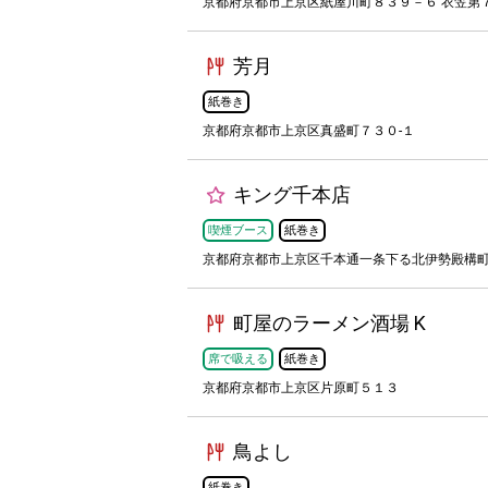
京都府京都市上京区紙屋川町８３９－６ 衣笠第７
芳月
紙巻き
京都府京都市上京区真盛町７３０-１
キング千本店
喫煙ブース
紙巻き
京都府京都市上京区千本通一条下る北伊勢殿構町
町屋のラーメン酒場 K
席で吸える
紙巻き
京都府京都市上京区片原町５１３
鳥よし
紙巻き