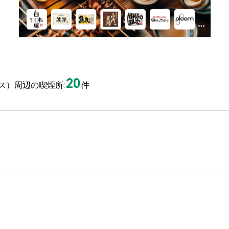
20
ス）周辺の喫煙所:
件