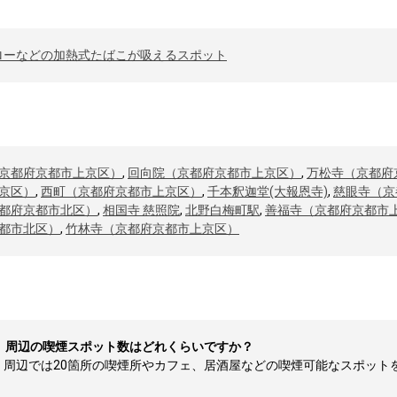
ローなどの加熱式たばこが吸えるスポット
京都府京都市上京区）
,
回向院（京都府京都市上京区）
,
万松寺（京都府
京区）
,
西町（京都府京都市上京区）
,
千本釈迦堂(大報恩寺)
,
慈眼寺（京
都府京都市北区）
,
相国寺 慈照院
,
北野白梅町駅
,
善福寺（京都府京都市
都市北区）
,
竹林寺（京都府京都市上京区）
）周辺の喫煙スポット数はどれくらいですか？
辺では20箇所の喫煙所やカフェ、居酒屋などの喫煙可能なスポットを検索