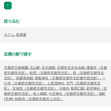
1
絞り込む
カフェ
,
居酒屋
近隣の駅で探す
京都府立植物園
,
北山駅
,
北大路駅
,
京都市北文化会館
,
護国寺（京都
府京都市北区）
,
松田（京都府京都市北区）
,
萩（京都府京都市左
京区）
,
高麗美術館
,
貴船神社（京都府京都市北区紫竹西北町）
,
一
心寺（京都府京都市北区）
,
上賀茂神社
,
大門（京都府京都市北
区）
,
宝泉院（京都府京都市北区）
,
大徳寺
,
鞍馬口駅
,
若宮神社（京
都府京都市北区）
,
松ヶ崎駅
,
今宮神社（京都府京都市北区）
,
扇町
(天神)
,
妙顕寺（京都府京都市上京区）