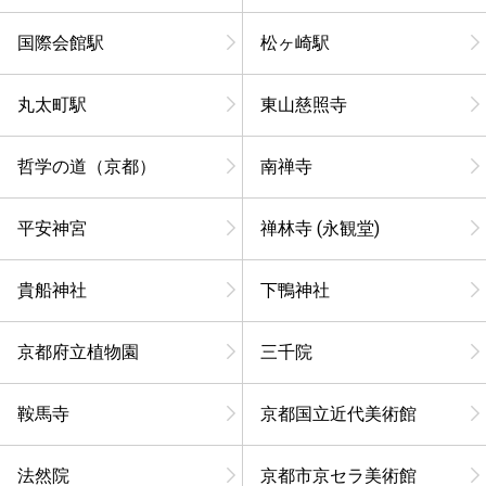
国際会館駅
松ヶ崎駅
丸太町駅
東山慈照寺
哲学の道（京都）
南禅寺
平安神宮
禅林寺 (永観堂)
貴船神社
下鴨神社
京都府立植物園
三千院
鞍馬寺
京都国立近代美術館
法然院
京都市京セラ美術館