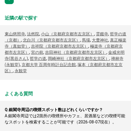
近隣の駅で探す
東山慈照寺
,
法然院
,
小山（京都府京都市左京区）
,
霊鑑寺
,
哲学の道
（京都）
,
北白川（京都府京都市左京区）
,
馬場
,
大豊神社
,
真正極楽
寺（真如堂）
,
吉祥院（京都府京都市左京区）
,
極楽寺（京都府京
都市左京区）
,
宮の前
,
吉田神社（京都府京都市左京区）
,
金戒光明
寺(黒谷さん)
,
哲学の道
,
岡崎神社（京都府京都市左京区）
,
禅林寺
(永観堂)
,
京都大学 百周年時計台記念館
,
塚本（京都府京都市左京
区）
,
永観堂
よくある質問
Q.
銀閣寺周辺の喫煙スポット数はどれくらいですか？
A.
銀閣寺周辺では2箇所の喫煙所やカフェ、居酒屋などの喫煙可能
なスポットを検索することが可能です（2026-08-07現在）。