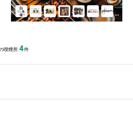
4
の喫煙所:
件