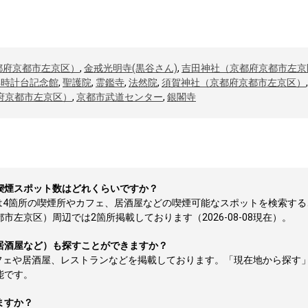
都府京都市左京区）
,
金戒光明寺(黒谷さん)
,
吉田神社（京都府京都市左京
年時計台記念館
,
聖護院
,
霊鑑寺
,
法然院
,
須賀神社（京都府京都市左京区）
府京都市左京区）
,
京都市武道センター
,
銀閣寺
喫煙スポット数はどれくらいですか？
は4箇所の喫煙所やカフェ、居酒屋などの喫煙可能なスポットを検索する
左京区）周辺では2箇所掲載しております（2026-08-08現在）。
居酒屋など）も探すことができますか？
フェや居酒屋、レストランなどを掲載しております。「現在地から探す
能です。
ますか？