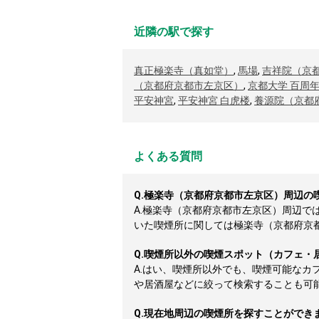
近隣の駅で探す
真正極楽寺（真如堂）
,
馬場
,
吉祥院（京
（京都府京都市左京区）
,
京都大学 百周
平安神宮
,
平安神宮 白虎楼
,
養源院（京都
よくある質問
Q.
極楽寺（京都府京都市左京区）周辺の
A.
極楽寺（京都府京都市左京区）周辺で
いた喫煙所に関しては極楽寺（京都府京都市
Q.
喫煙所以外の喫煙スポット（カフェ・
A.
はい、喫煙所以外でも、喫煙可能なカ
や居酒屋などに絞って検索することも可
Q.
現在地周辺の喫煙所を探すことができ