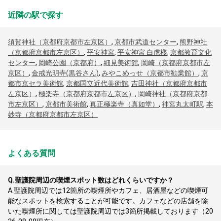
近隣の駅で探す
須賀神社（京都府京都市左京区）
,
京都市武道センター
,
熊野神社
（京都府京都市左京区）
,
平安神宮
,
平安神宮 白虎楼
,
京都教育文化
センター
,
岡崎公園（京都府）
,
細見美術館
,
岡崎（京都府京都市左
京区）
,
金戒光明寺(黒谷さん)
,
みやこめっせ（京都市勧業館）
,
京
都市京セラ美術館
,
京都国立近代美術館
,
吉田神社（京都府京都市
左京区）
,
極楽寺（京都府京都市左京区）
,
岡崎神社（京都府京都
市左京区）
,
京都市美術館
,
真正極楽寺（真如堂）
,
神宮丸太町駅
,
本
妙寺（京都府京都市左京区）
よくある質問
Q.
聖護院周辺の喫煙スポット数はどれくらいですか？
A.
聖護院周辺では12箇所の喫煙所やカフェ、居酒屋などの喫煙可
能なスポットを検索することが可能です。カフェなどの店舗を除
いた喫煙所に関しては聖護院周辺では3箇所掲載しております（20