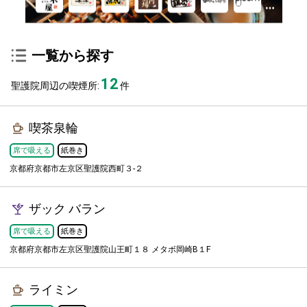
一覧から探す
12
聖護院周辺の喫煙所:
件
喫茶泉輪
席で吸える
紙巻き
京都府京都市左京区聖護院西町３-２
ザック バラン
席で吸える
紙巻き
京都府京都市左京区聖護院山王町１８ メタボ岡崎B１F
ライミン