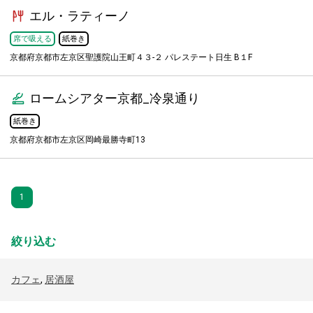
エル・ラティーノ
席で吸える
紙巻き
京都府京都市左京区聖護院山王町４３-２ パレステート日生 B１F
ロームシアター京都_冷泉通り
紙巻き
京都府京都市左京区岡崎最勝寺町13
1
絞り込む
カフェ
,
居酒屋